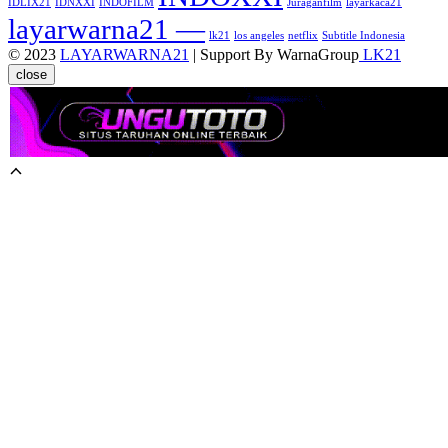
IDLIX21
IDNXXI
INDOFILM
Juraganfilm
layarkaca21
layarwarna21 —
lk21
los angeles
netflix
Subtitle Indonesia
© 2023
LAYARWARNA21
| Support By WarnaGroup
LK21
close