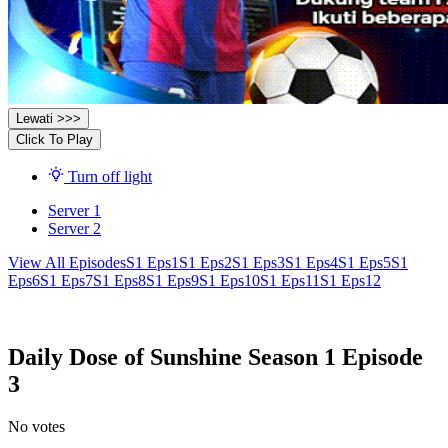
Lewati >>>
Click To Play
Turn off light
Server 1
Server 2
View All Episodes
S1 Eps1
S1 Eps2
S1 Eps3
S1 Eps4
S1 Eps5
S1
Eps6
S1 Eps7
S1 Eps8
S1 Eps9
S1 Eps10
S1 Eps11
S1 Eps12
Daily Dose of Sunshine Season 1 Episode
3
No votes