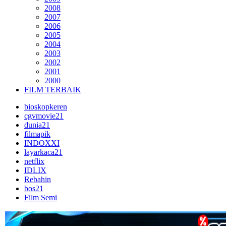
2008
2007
2006
2005
2004
2003
2002
2001
2000
FILM TERBAIK
bioskopkeren
cgvmovie21
dunia21
filmapik
INDOXXI
layarkaca21
netflix
IDLIX
Rebahin
bos21
Film Semi