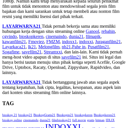
1080p. Namun kami tetap menyarakan kepada seluruh penikmat
film untuk tidak menonton atau mendownload segala jenis film
bajakan dan kami sarankan untuk tetap membeli atau nonton film
resmi yang memiliki lisensi dari pihak terkait.
LAYARWARNA21
Tidak pernah bekerja sama atau memiliki
hubungan kerja dengan situs streaming online
Ganool
,
rebahin
,
cgvindo
,
bioskopkeren
,
cinemaindo
,
dunia21
,
filmapik
,
kawanfilm21
,
Fmoviez
,
FMZM
,
indoxx1
,
indoxxi
,
Juraganfilm21
,
Layarkaca21
,
lk21
,
Melongfilm
,
nb21
,
Pahe in
,
Pusatfilm21
,
Sogafime
,
savefilm21
,
Streamxxi
, dan lain-lain. Kami tidak pernah
meng-host video apapun di situs
savefilm21
ini. Situs ini legal dan
hanya berisi tautan menuju situs pihak ketiga seperti Acefile, Google
Drive, Uptobox, Racaty, Openload, Zippyshare, Rapidvideo, dan
lainnya.
LAYARWARNA21
Tidak bertanggung jawab atas segala aspek
tentang kepatuhan, hak cipta, legalitas, kesopanan, atau aspek lain
dari konten situs streaming film online lainnya.
TAG
bioskop 21
bioskop21
BioskopGratis21
Bioskopin21
bioskopkeren
Bioskopkeren21
bioskop online
cinemaindo
dunia21
filmbioskop21
full movie
gratis
hitman
IDLIX
INDOXXI