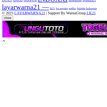
IDLIX21
IDNXXI
INDOFILM
Juraganfilm
layarkaca21
layarwarna21 —
lk21
los angeles
netflix
Subtitle Indonesia
© 2023
LAYARWARNA21
| Support By WarnaGroup
LK21
close