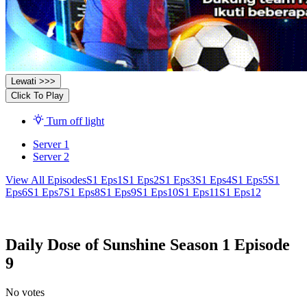
Lewati >>>
Click To Play
Turn off light
Server 1
Server 2
View All Episodes
S1 Eps1
S1 Eps2
S1 Eps3
S1 Eps4
S1 Eps5
S1
Eps6
S1 Eps7
S1 Eps8
S1 Eps9
S1 Eps10
S1 Eps11
S1 Eps12
Daily Dose of Sunshine Season 1 Episode
9
No votes