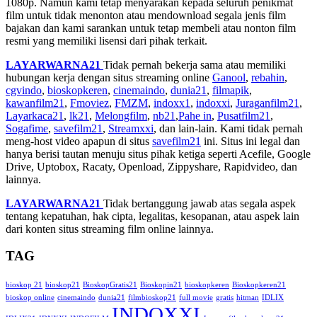
1080p. Namun kami tetap menyarakan kepada seluruh penikmat
film untuk tidak menonton atau mendownload segala jenis film
bajakan dan kami sarankan untuk tetap membeli atau nonton film
resmi yang memiliki lisensi dari pihak terkait.
LAYARWARNA21
Tidak pernah bekerja sama atau memiliki
hubungan kerja dengan situs streaming online
Ganool
,
rebahin
,
cgvindo
,
bioskopkeren
,
cinemaindo
,
dunia21
,
filmapik
,
kawanfilm21
,
Fmoviez
,
FMZM
,
indoxx1
,
indoxxi
,
Juraganfilm21
,
Layarkaca21
,
lk21
,
Melongfilm
,
nb21
,
Pahe in
,
Pusatfilm21
,
Sogafime
,
savefilm21
,
Streamxxi
, dan lain-lain. Kami tidak pernah
meng-host video apapun di situs
savefilm21
ini. Situs ini legal dan
hanya berisi tautan menuju situs pihak ketiga seperti Acefile, Google
Drive, Uptobox, Racaty, Openload, Zippyshare, Rapidvideo, dan
lainnya.
LAYARWARNA21
Tidak bertanggung jawab atas segala aspek
tentang kepatuhan, hak cipta, legalitas, kesopanan, atau aspek lain
dari konten situs streaming film online lainnya.
TAG
bioskop 21
bioskop21
BioskopGratis21
Bioskopin21
bioskopkeren
Bioskopkeren21
bioskop online
cinemaindo
dunia21
filmbioskop21
full movie
gratis
hitman
IDLIX
INDOXXI