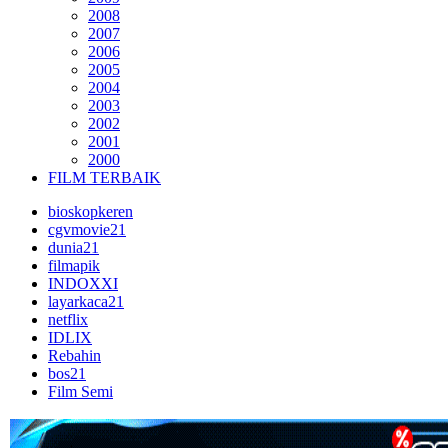
2008
2007
2006
2005
2004
2003
2002
2001
2000
FILM TERBAIK
bioskopkeren
cgvmovie21
dunia21
filmapik
INDOXXI
layarkaca21
netflix
IDLIX
Rebahin
bos21
Film Semi