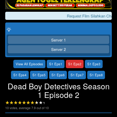
Request Film Silahkan Chat 
Server 1
Server 2
View All Episodes
S1 Eps1
S1 Eps2
S1 Eps3
Click To Play
Lewati >>>
S1 Eps4
S1 Eps5
S1 Eps6
S1 Eps7
S1 Eps8
Dead Boy Detectives Season
1 Episode 2
10
votes, average
7.9
out of 10