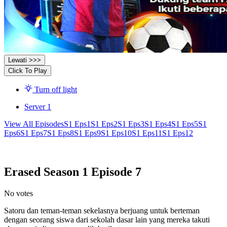
Lewati >>>
Click To Play
Turn off light
Server 1
View All Episodes
S1 Eps1
S1 Eps2
S1 Eps3
S1 Eps4
S1 Eps5
S1
Eps6
S1 Eps7
S1 Eps8
S1 Eps9
S1 Eps10
S1 Eps11
S1 Eps12
Erased Season 1 Episode 7
No votes
Satoru dan teman-teman sekelasnya berjuang untuk berteman
dengan seorang siswa dari sekolah dasar lain yang mereka takuti