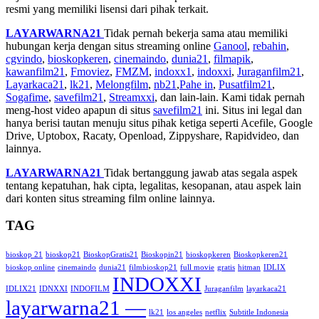
resmi yang memiliki lisensi dari pihak terkait.
LAYARWARNA21
Tidak pernah bekerja sama atau memiliki
hubungan kerja dengan situs streaming online
Ganool
,
rebahin
,
cgvindo
,
bioskopkeren
,
cinemaindo
,
dunia21
,
filmapik
,
kawanfilm21
,
Fmoviez
,
FMZM
,
indoxx1
,
indoxxi
,
Juraganfilm21
,
Layarkaca21
,
lk21
,
Melongfilm
,
nb21
,
Pahe in
,
Pusatfilm21
,
Sogafime
,
savefilm21
,
Streamxxi
, dan lain-lain. Kami tidak pernah
meng-host video apapun di situs
savefilm21
ini. Situs ini legal dan
hanya berisi tautan menuju situs pihak ketiga seperti Acefile, Google
Drive, Uptobox, Racaty, Openload, Zippyshare, Rapidvideo, dan
lainnya.
LAYARWARNA21
Tidak bertanggung jawab atas segala aspek
tentang kepatuhan, hak cipta, legalitas, kesopanan, atau aspek lain
dari konten situs streaming film online lainnya.
TAG
bioskop 21
bioskop21
BioskopGratis21
Bioskopin21
bioskopkeren
Bioskopkeren21
bioskop online
cinemaindo
dunia21
filmbioskop21
full movie
gratis
hitman
IDLIX
INDOXXI
IDLIX21
IDNXXI
INDOFILM
Juraganfilm
layarkaca21
layarwarna21 —
lk21
los angeles
netflix
Subtitle Indonesia