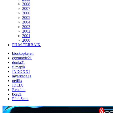
2008
2007
2006
2005
2004
2003
2002
2001
2000
FILM TERBAIK
bioskopkeren
cgvmovie21
dunia21
filmapik
INDOXXI
layarkaca21
netflix
IDLIX
Rebahin
bos21
Film Semi