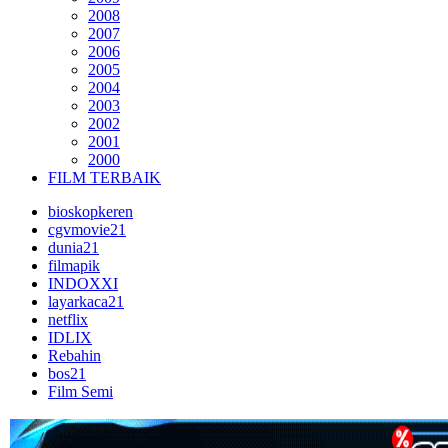
2008
2007
2006
2005
2004
2003
2002
2001
2000
FILM TERBAIK
bioskopkeren
cgvmovie21
dunia21
filmapik
INDOXXI
layarkaca21
netflix
IDLIX
Rebahin
bos21
Film Semi