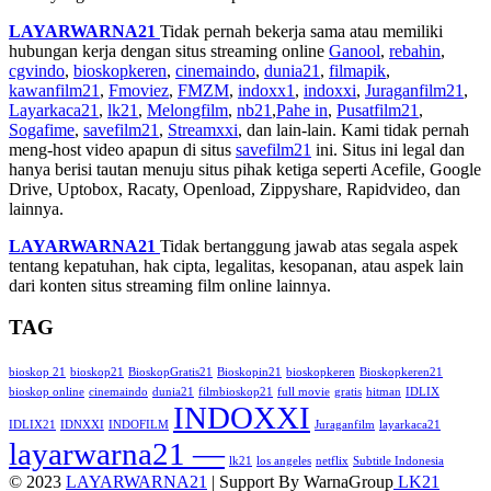
LAYARWARNA21
Tidak pernah bekerja sama atau memiliki
hubungan kerja dengan situs streaming online
Ganool
,
rebahin
,
cgvindo
,
bioskopkeren
,
cinemaindo
,
dunia21
,
filmapik
,
kawanfilm21
,
Fmoviez
,
FMZM
,
indoxx1
,
indoxxi
,
Juraganfilm21
,
Layarkaca21
,
lk21
,
Melongfilm
,
nb21
,
Pahe in
,
Pusatfilm21
,
Sogafime
,
savefilm21
,
Streamxxi
, dan lain-lain. Kami tidak pernah
meng-host video apapun di situs
savefilm21
ini. Situs ini legal dan
hanya berisi tautan menuju situs pihak ketiga seperti Acefile, Google
Drive, Uptobox, Racaty, Openload, Zippyshare, Rapidvideo, dan
lainnya.
LAYARWARNA21
Tidak bertanggung jawab atas segala aspek
tentang kepatuhan, hak cipta, legalitas, kesopanan, atau aspek lain
dari konten situs streaming film online lainnya.
TAG
bioskop 21
bioskop21
BioskopGratis21
Bioskopin21
bioskopkeren
Bioskopkeren21
bioskop online
cinemaindo
dunia21
filmbioskop21
full movie
gratis
hitman
IDLIX
INDOXXI
IDLIX21
IDNXXI
INDOFILM
Juraganfilm
layarkaca21
layarwarna21 —
lk21
los angeles
netflix
Subtitle Indonesia
© 2023
LAYARWARNA21
| Support By WarnaGroup
LK21