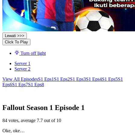
Lewati >>>
Click To Play
Turn off light
Server 1
Server 2
View All Episodes
S1 Eps1
S1 Eps2
S1 Eps3
S1 Eps4
S1 Eps5
S1
Eps6
S1 Eps7
S1 Eps8
Fallout Season 1 Episode 1
84
votes, average
7.7
out of 10
Oke, oke…