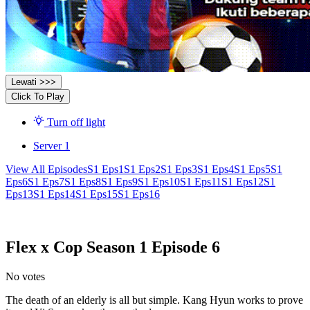
Lewati >>>
Click To Play
Turn off light
Server 1
View All Episodes
S1 Eps1
S1 Eps2
S1 Eps3
S1 Eps4
S1 Eps5
S1
Eps6
S1 Eps7
S1 Eps8
S1 Eps9
S1 Eps10
S1 Eps11
S1 Eps12
S1
Eps13
S1 Eps14
S1 Eps15
S1 Eps16
Flex x Cop Season 1 Episode 6
No votes
The death of an elderly is all but simple. Kang Hyun works to prove