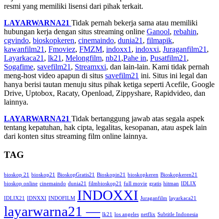
resmi yang memiliki lisensi dari pihak terkait.
LAYARWARNA21
Tidak pernah bekerja sama atau memiliki
hubungan kerja dengan situs streaming online
Ganool
,
rebahin
,
cgvindo
,
bioskopkeren
,
cinemaindo
,
dunia21
,
filmapik
,
kawanfilm21
,
Fmoviez
,
FMZM
,
indoxx1
,
indoxxi
,
Juraganfilm21
,
Layarkaca21
,
lk21
,
Melongfilm
,
nb21
,
Pahe in
,
Pusatfilm21
,
Sogafime
,
savefilm21
,
Streamxxi
, dan lain-lain. Kami tidak pernah
meng-host video apapun di situs
savefilm21
ini. Situs ini legal dan
hanya berisi tautan menuju situs pihak ketiga seperti Acefile, Google
Drive, Uptobox, Racaty, Openload, Zippyshare, Rapidvideo, dan
lainnya.
LAYARWARNA21
Tidak bertanggung jawab atas segala aspek
tentang kepatuhan, hak cipta, legalitas, kesopanan, atau aspek lain
dari konten situs streaming film online lainnya.
TAG
bioskop 21
bioskop21
BioskopGratis21
Bioskopin21
bioskopkeren
Bioskopkeren21
bioskop online
cinemaindo
dunia21
filmbioskop21
full movie
gratis
hitman
IDLIX
INDOXXI
IDLIX21
IDNXXI
INDOFILM
Juraganfilm
layarkaca21
layarwarna21 —
lk21
los angeles
netflix
Subtitle Indonesia