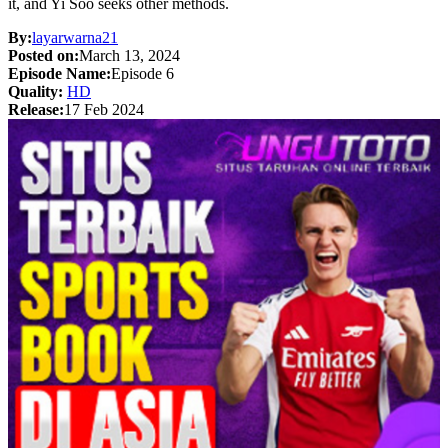
it, and Yi Soo seeks other methods.
By:
layarwarna21
Posted on:
March 13, 2024
Episode Name:
Episode 6
Quality:
HD
Release:
17 Feb 2024