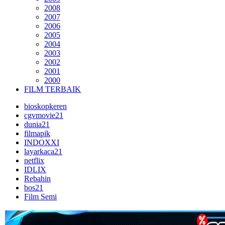
2008
2007
2006
2005
2004
2003
2002
2001
2000
FILM TERBAIK
bioskopkeren
cgvmovie21
dunia21
filmapik
INDOXXI
layarkaca21
netflix
IDLIX
Rebahin
bos21
Film Semi