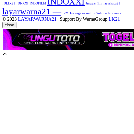
INDOXXI
IDLIX21
IDNXXI
INDOFILM
Juraganfilm
layarkaca21
layarwarna21 —
lk21
los angeles
netflix
Subtitle Indonesia
© 2023
LAYARWARNA21
| Support By WarnaGroup
LK21
close