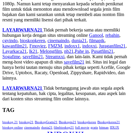
1080p. Namun kami tetap menyarakan kepada seluruh penikmat
film untuk tidak menonton atau mendownload segala jenis film
bajakan dan kami sarankan untuk tetap membeli atau nonton film
resmi yang memiliki lisensi dari pihak terkait.
LAYARWARNA21
Tidak pernah bekerja sama atau memiliki
hubungan kerja dengan situs streaming online
Ganool
,
rebahin
,
cgvindo
,
bioskopkeren
,
cinemaindo
,
dunia21
,
filmapik
,
kawanfilm21
,
Fmoviez
,
FMZM
,
indoxx1
,
indoxxi
,
Juraganfilm21
,
Layarkaca21
,
lk21
,
Melongfilm
,
nb21
,
Pahe in
,
Pusatfilm21
,
Sogafime
,
savefilm21
,
Streamxxi
, dan lain-lain. Kami tidak pernah
meng-host video apapun di situs
savefilm21
ini. Situs ini legal dan
hanya berisi tautan menuju situs pihak ketiga seperti Acefile, Google
Drive, Uptobox, Racaty, Openload, Zippyshare, Rapidvideo, dan
lainnya.
LAYARWARNA21
Tidak bertanggung jawab atas segala aspek
tentang kepatuhan, hak cipta, legalitas, kesopanan, atau aspek lain
dari konten situs streaming film online lainnya.
TAG
bioskop 21
bioskop21
BioskopGratis21
Bioskopin21
bioskopkeren
Bioskopkeren21
bioskop online
cinemaindo
dunia21
filmbioskop21
full movie
gratis
hitman
IDLIX