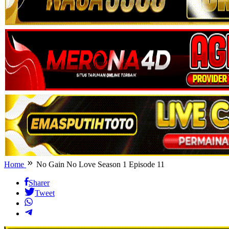
Home
No Gain No Love Season 1 Episode 11
Sharer
Tweet