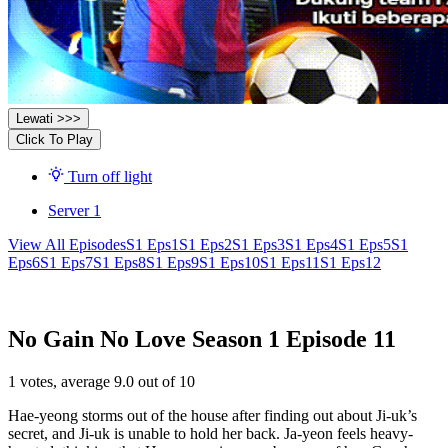
Lewati >>>
Click To Play
Turn off light
Server 1
View All Episodes
S1 Eps1
S1 Eps2
S1 Eps3
S1 Eps4
S1 Eps5
S1
Eps6
S1 Eps7
S1 Eps8
S1 Eps9
S1 Eps10
S1 Eps11
S1 Eps12
No Gain No Love Season 1 Episode 11
1
votes, average
9.0
out of 10
Hae-yeong storms out of the house after finding out about Ji-uk’s
secret, and Ji-uk is unable to hold her back. Ja-yeon feels heavy-