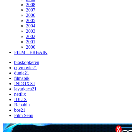
2008
2007
2006
2005
2004
2003
2002
2001
2000
FILM TERBAIK
bioskopkeren
cgvmovie21
dunia21
filmapik
INDOXXI
layarkaca21
netflix
IDLIX
Rebahin
bos21
Film Semi