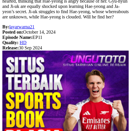
hearted, thinking that Hae-yeong is angry because of her. Gyu-hyun
and Ji-uk are equally shocked upon learning Hae-yeong and Ja-
yeon’s secret. Ji-uk struggles to find Hae-yeong, whose whereabouts
are unknown, while Hae-yeong is clouded. Will he find her?
By:
layarwarna21
Posted on:
October 14, 2024
Episode Name:
EP11
Quality:
HD
Release:
30 Sep 2024