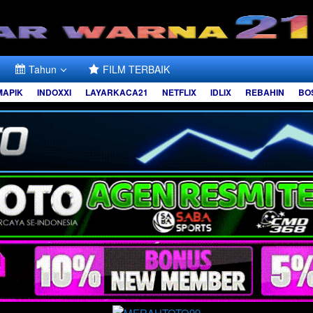
Tahun
FILM TERBAIK
MAPIK
INDOXXI
LAYARKACA21
NETFLIX
IDLIX
REBAHIN
BO