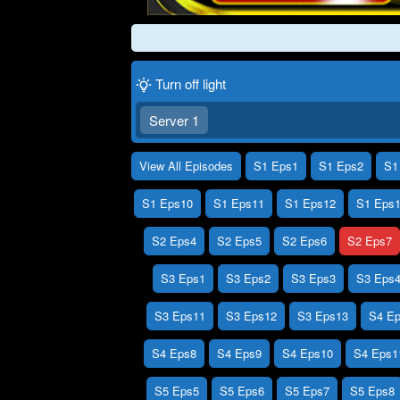
Turn off light
Server 1
View All Episodes
S1 Eps1
S1 Eps2
S1
S1 Eps10
S1 Eps11
S1 Eps12
S1 Eps
S2 Eps4
S2 Eps5
S2 Eps6
S2 Eps7
S3 Eps1
S3 Eps2
S3 Eps3
S3 Eps
S3 Eps11
S3 Eps12
S3 Eps13
S4 E
S4 Eps8
S4 Eps9
S4 Eps10
S4 Eps1
S5 Eps5
S5 Eps6
S5 Eps7
S5 Eps8