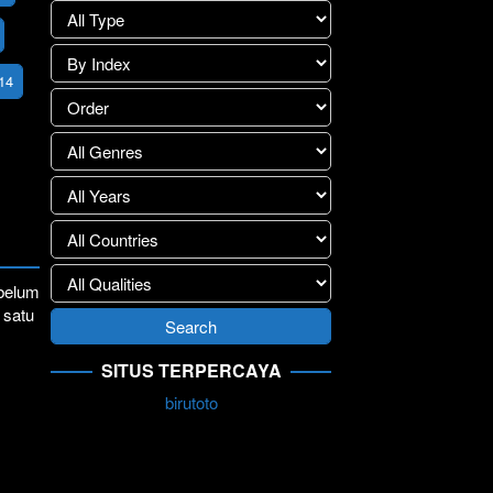
lay
>>
14
 belum
 satu
SITUS TERPERCAYA
birutoto