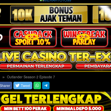
Outlander Season 2 Episode 7
Sharer
Tweet