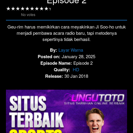
No votes
Geu-rim harus memikirkan cara meyakinkan Ji Soo-ho untuk
menjadi pembawa acara radio baru, tapi metodenya
sepertinya tidak berhasil.
By:
Layar Warna
Posted on:
January 28, 2025
Episode Name:
Episode 2
Quality:
HD
Release:
30 Jan 2018