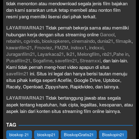
tidak menonton atau mendownload segala jenis film bajakan
dan kami sarankan untuk tetap membeli atau nonton film
resmi yang memiliki lisensi dari pihak terkait.
LAYARWARNA21
Tidak pernah bekerja sama atau memiliki
hubungan kerja dengan situs streaming online
Ganool
,
rebahin
,
cgvindo
,
bioskopkeren
,
cinemaindo
,
dunia21
,
filmapik
,
kawanfilm21
,
Fmoviez
,
FMZM
,
indoxx1
,
indoxxi
,
Juraganfilm21
,
Layarkaca21
,
lk21
,
Melongfilm
,
nb21
,
Pahe in
,
Pusatfilm21
,
Sogafime
,
savefilm21
,
Streamxxi
, dan lain-lain.
Kami tidak pernah meng-host video apapun di situs
savefilm21
ini. Situs ini legal dan hanya berisi tautan menuju
situs pihak ketiga seperti Acefile, Google Drive, Uptobox,
Racaty, Openload, Zippyshare, Rapidvideo, dan lainnya.
LAYARWARNA21
Tidak bertanggung jawab atas segala
aspek tentang kepatuhan, hak cipta, legalitas, kesopanan, atau
aspek lain dari konten situs streaming film online lainnya.
TAG
bioskop 21
bioskop21
BioskopGratis21
Bioskopin21