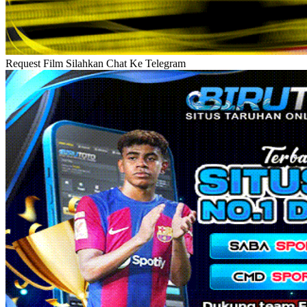
Request Film Silahkan Chat Ke Telegram