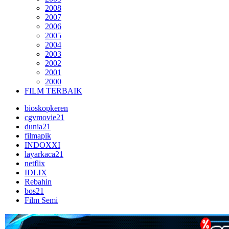
2008
2007
2006
2005
2004
2003
2002
2001
2000
FILM TERBAIK
bioskopkeren
cgvmovie21
dunia21
filmapik
INDOXXI
layarkaca21
netflix
IDLIX
Rebahin
bos21
Film Semi