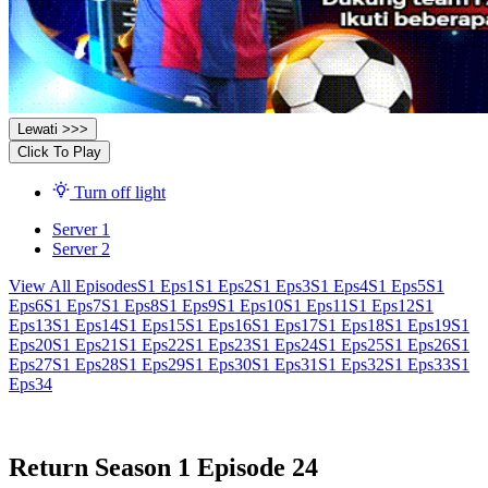
Lewati >>>
Click To Play
Turn off light
Server 1
Server 2
View All Episodes
S1 Eps1
S1 Eps2
S1 Eps3
S1 Eps4
S1 Eps5
S1
Eps6
S1 Eps7
S1 Eps8
S1 Eps9
S1 Eps10
S1 Eps11
S1 Eps12
S1
Eps13
S1 Eps14
S1 Eps15
S1 Eps16
S1 Eps17
S1 Eps18
S1 Eps19
S1
Eps20
S1 Eps21
S1 Eps22
S1 Eps23
S1 Eps24
S1 Eps25
S1 Eps26
S1
Eps27
S1 Eps28
S1 Eps29
S1 Eps30
S1 Eps31
S1 Eps32
S1 Eps33
S1
Eps34
Return Season 1 Episode 24