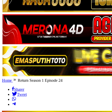
Home
Return Season 1 Episode 24
Sharer
Tweet