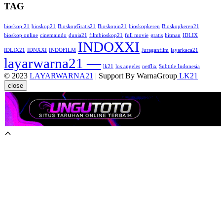
TAG
bioskop 21
bioskop21
BioskopGratis21
Bioskopin21
bioskopkeren
Bioskopkeren21
bioskop online
cinemaindo
dunia21
filmbioskop21
full movie
gratis
hitman
IDLIX
INDOXXI
IDLIX21
IDNXXI
INDOFILM
Juraganfilm
layarkaca21
layarwarna21 —
lk21
los angeles
netflix
Subtitle Indonesia
© 2023
LAYARWARNA21
| Support By WarnaGroup
LK21
close