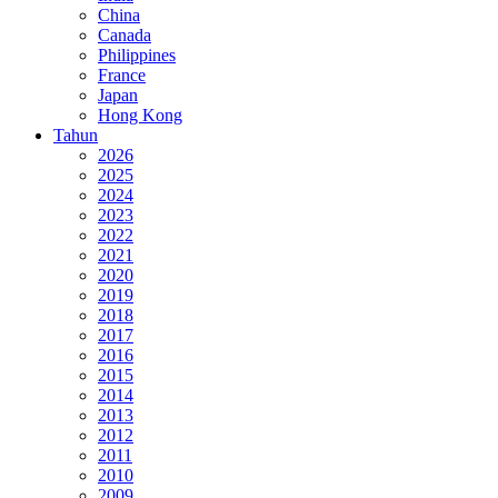
China
Canada
Philippines
France
Japan
Hong Kong
Tahun
2026
2025
2024
2023
2022
2021
2020
2019
2018
2017
2016
2015
2014
2013
2012
2011
2010
2009