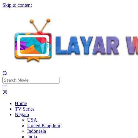
Skip to content
Home
TV Series
Negara
USA
United Kingdom
Indonesia
India