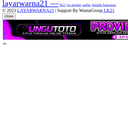
layarwarna21 —
lk21
los angeles
netflix
Subtitle Indonesia
© 2023
LAYARWARNA21
| Support By WarnaGroup
LK21
close