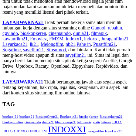
film untuk tidak menonton atau mendownload segala jenis film
bajakan dan kami sarankan untuk tetap membeli atau nonton film
resmi yang memiliki lisensi dari pihak terkait.
LAYARWARNA21
Tidak pernah bekerja sama atau memiliki
hubungan kerja dengan situs streaming online
Ganool
,
rebahin
,
cgvindo
,
bioskopkeren
,
cinemaindo
,
dunia21
,
filmapik
,
kawanfilm21
,
Fmoviez
,
FMZM
,
indoxx1
,
indoxxi
,
Juraganfilm21
,
Layarkaca21
,
lk21
,
Melongfilm
,
nb21
,
Pahe in
,
Pusatfilm21
,
Sogafime
,
savefilm21
,
Streamxxi
, dan lain-lain. Kami tidak pernah
meng-host video apapun di situs
savefilm21
ini. Situs ini legal dan
hanya berisi tautan menuju situs pihak ketiga seperti Acefile, Google
Drive, Uptobox, Racaty, Openload, Zippyshare, Rapidvideo, dan
lainnya.
LAYARWARNA21
Tidak bertanggung jawab atas segala aspek
tentang kepatuhan, hak cipta, legalitas, kesopanan, atau aspek lain
dari konten situs streaming film online lainnya.
TAG
bioskop 21
bioskop21
BioskopGratis21
Bioskopin21
bioskopkeren
Bioskopkeren21
bioskop online
cinemaindo
dunia21
filmbioskop21
full movie
gratis
hitman
IDLIX
INDOXXI
IDLIX21
IDNXXI
INDOFILM
Juraganfilm
layarkaca21