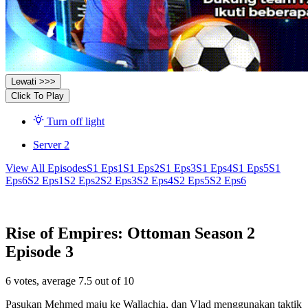
Lewati >>>
Click To Play
Turn off light
Server 2
View All Episodes
S1 Eps1
S1 Eps2
S1 Eps3
S1 Eps4
S1 Eps5
S1
Eps6
S2 Eps1
S2 Eps2
S2 Eps3
S2 Eps4
S2 Eps5
S2 Eps6
Rise of Empires: Ottoman Season 2
Episode 3
6
votes, average
7.5
out of 10
Pasukan Mehmed maju ke Wallachia, dan Vlad menggunakan taktik