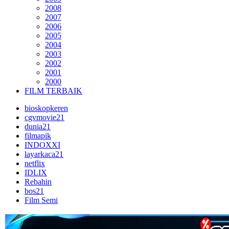
2008
2007
2006
2005
2004
2003
2002
2001
2000
FILM TERBAIK
bioskopkeren
cgvmovie21
dunia21
filmapik
INDOXXI
layarkaca21
netflix
IDLIX
Rebahin
bos21
Film Semi