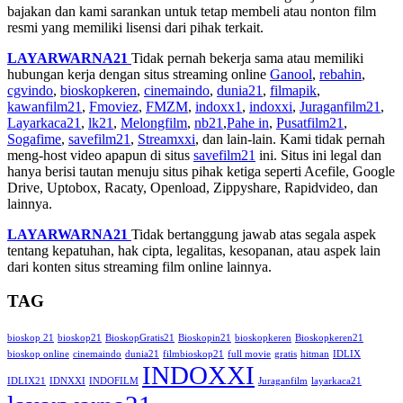
bajakan dan kami sarankan untuk tetap membeli atau nonton film
resmi yang memiliki lisensi dari pihak terkait.
LAYARWARNA21
Tidak pernah bekerja sama atau memiliki
hubungan kerja dengan situs streaming online
Ganool
,
rebahin
,
cgvindo
,
bioskopkeren
,
cinemaindo
,
dunia21
,
filmapik
,
kawanfilm21
,
Fmoviez
,
FMZM
,
indoxx1
,
indoxxi
,
Juraganfilm21
,
Layarkaca21
,
lk21
,
Melongfilm
,
nb21
,
Pahe in
,
Pusatfilm21
,
Sogafime
,
savefilm21
,
Streamxxi
, dan lain-lain. Kami tidak pernah
meng-host video apapun di situs
savefilm21
ini. Situs ini legal dan
hanya berisi tautan menuju situs pihak ketiga seperti Acefile, Google
Drive, Uptobox, Racaty, Openload, Zippyshare, Rapidvideo, dan
lainnya.
LAYARWARNA21
Tidak bertanggung jawab atas segala aspek
tentang kepatuhan, hak cipta, legalitas, kesopanan, atau aspek lain
dari konten situs streaming film online lainnya.
TAG
bioskop 21
bioskop21
BioskopGratis21
Bioskopin21
bioskopkeren
Bioskopkeren21
bioskop online
cinemaindo
dunia21
filmbioskop21
full movie
gratis
hitman
IDLIX
INDOXXI
IDLIX21
IDNXXI
INDOFILM
Juraganfilm
layarkaca21