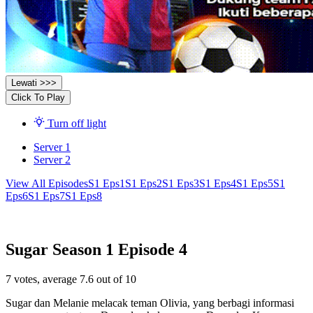
Lewati >>>
Click To Play
Turn off light
Server 1
Server 2
View All Episodes
S1 Eps1
S1 Eps2
S1 Eps3
S1 Eps4
S1 Eps5
S1
Eps6
S1 Eps7
S1 Eps8
Sugar Season 1 Episode 4
7
votes, average
7.6
out of 10
Sugar dan Melanie melacak teman Olivia, yang berbagi informasi