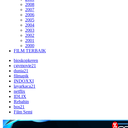
2008
2007
2006
2005
2004
2003
2002
2001
2000
FILM TERBAIK
bioskopkeren
cgvmovie21
dunia21
filmapik
INDOXXI
layarkaca21
netflix
IDLIX
Rebahin
bos21
Film Semi