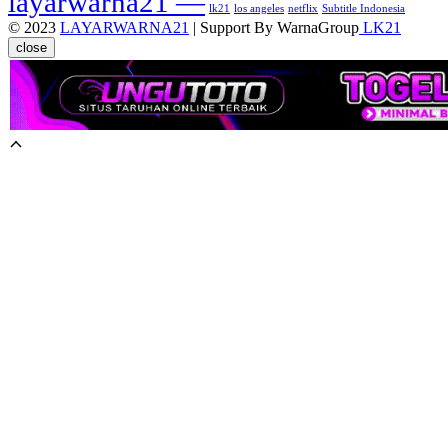
layarwarna21 —
lk21
los angeles
netflix
Subtitle Indonesia
© 2023
LAYARWARNA21
| Support By WarnaGroup
LK21
close