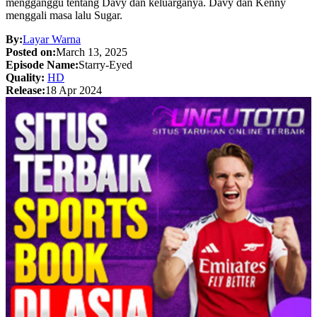
mengganggu tentang Davy dan keluarganya. Davy dan Kenny
menggali masa lalu Sugar.
By:
Layar Warna
Posted on:
March 13, 2025
Episode Name:
Starry-Eyed
Quality:
HD
Release:
18 Apr 2024