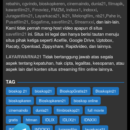
rebahin
,
cgvindo
,
bioskopkeren
,
cinemaindo
,
dunia21
,
filmapik
,
kawanfilm21
,
Fmoviez
,
FMZM
,
indoxx1
,
indoxxi
,
Juraganfilm21
,
Layarkaca21
,
lk21
,
Melongfilm
,
nb21
,
Pahe in
,
Pusatfilm21
,
Sogafime
,
savefilm21
,
Streamxxi
, dan lain-lain.
Kami tidak pernah meng-host video apapun di situs
savefilm21
ini. Situs ini legal dan hanya berisi tautan menuju
situs pihak ketiga seperti Acefile, Google Drive, Uptobox,
Racaty, Openload, Zippyshare, Rapidvideo, dan lainnya.
LAYARWARNA21
Tidak bertanggung jawab atas segala
aspek tentang kepatuhan, hak cipta, legalitas, kesopanan, atau
aspek lain dari konten situs streaming film online lainnya.
TAG
bioskop 21
bioskop21
BioskopGratis21
Bioskopin21
bioskopkeren
Bioskopkeren21
bioskop online
cinemaindo
dunia21
filmbioskop21
full movie
gratis
hitman
IDLIX
IDLIX21
IDNXXI
INDOFILM
INDOXXI
Juraganfilm
layarkaca21