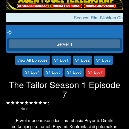
Request Film Silahkan Chat 
Server 1
View All Episodes
S1 Eps1
S1 Eps2
S1 Eps3
S1 Eps4
S1 Eps5
S1 Eps6
S1 Eps7
Click To Play
Lewati >>>
The Tailor Season 1 Episode
7
No votes
Esvet menemukan identitas rahasia Peyami. Dimitri
berkunjung ke rumah Peyami. Konfrontasi di peternakan