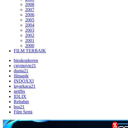
2008
2007
2006
2005
2004
2003
2002
2001
2000
FILM TERBAIK
bioskopkeren
cgvmovie21
dunia21
filmapik
INDOXXI
layarkaca21
netflix
IDLIX
Rebahin
bos21
Film Semi