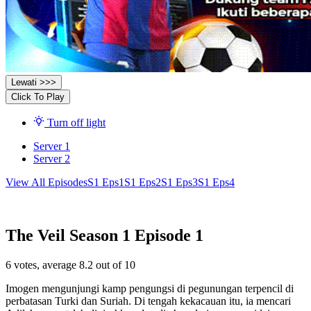
Lewati >>>
Click To Play
Turn off light
Server 1
Server 2
View All Episodes
S1 Eps1
S1 Eps2
S1 Eps3
S1 Eps4
The Veil Season 1 Episode 1
6
votes, average
8.2
out of 10
Imogen mengunjungi kamp pengungsi di pegunungan terpencil di
perbatasan Turki dan Suriah. Di tengah kekacauan itu, ia mencari