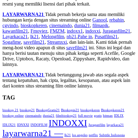
resmi yang memiliki lisensi dari pihak terkait.
LAYARWARNA21
Tidak pernah bekerja sama atau memiliki
hubungan kerja dengan situs streaming online
Ganool
,
rebahin
,
cgvindo
,
bioskopkeren
,
cinemaindo
,
dunia21
,
filmapik
,
kawanfilm21
,
Fmoviez
,
FMZM
,
indoxx1
,
indoxxi
,
Juraganfilm21
,
Layarkaca21
,
lk21
,
Melongfilm
,
nb21
,
Pahe in
,
Pusatfilm21
,
Sogafime
,
savefilm21
,
Streamxxi
, dan lain-lain. Kami tidak pernah
meng-host video apapun di situs
savefilm21
ini. Situs ini legal dan
hanya berisi tautan menuju situs pihak ketiga seperti Acefile, Google
Drive, Uptobox, Racaty, Openload, Zippyshare, Rapidvideo, dan
lainnya.
LAYARWARNA21
Tidak bertanggung jawab atas segala aspek
tentang kepatuhan, hak cipta, legalitas, kesopanan, atau aspek lain
dari konten situs streaming film online lainnya.
TAG
bioskop 21
bioskop21
BioskopGratis21
Bioskopin21
bioskopkeren
Bioskopkeren21
bioskop online
cinemaindo
dunia21
filmbioskop21
full movie
gratis
hitman
IDLIX
INDOXXI
IDLIX21
IDNXXI
INDOFILM
Juraganfilm
layarkaca21
layarwarna21 —
lk21
los angeles
netflix
Subtitle Indonesia