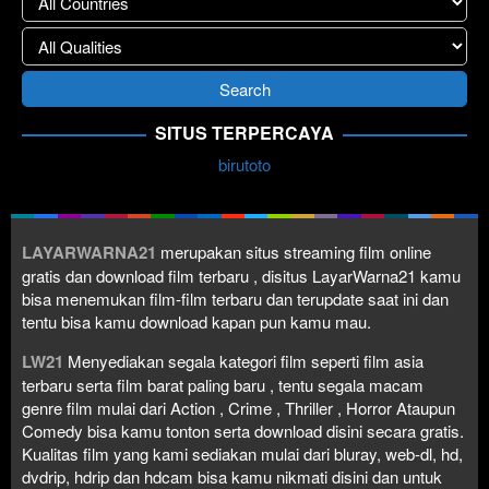
SITUS TERPERCAYA
birutoto
LAYARWARNA21
merupakan situs streaming film online
gratis dan download film terbaru , disitus LayarWarna21 kamu
bisa menemukan film-film terbaru dan terupdate saat ini dan
tentu bisa kamu download kapan pun kamu mau.
LW21
Menyediakan segala kategori film seperti film asia
terbaru serta film barat paling baru , tentu segala macam
genre film mulai dari Action , Crime , Thriller , Horror Ataupun
Comedy bisa kamu tonton serta download disini secara gratis.
Kualitas film yang kami sediakan mulai dari bluray, web-dl, hd,
dvdrip, hdrip dan hdcam bisa kamu nikmati disini dan untuk