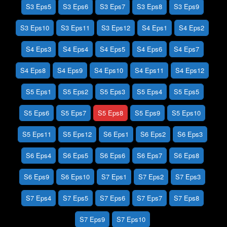
S3 Eps5
S3 Eps6
S3 Eps7
S3 Eps8
S3 Eps9
S3 Eps10
S3 Eps11
S3 Eps12
S4 Eps1
S4 Eps2
S4 Eps3
S4 Eps4
S4 Eps5
S4 Eps6
S4 Eps7
S4 Eps8
S4 Eps9
S4 Eps10
S4 Eps11
S4 Eps12
S5 Eps1
S5 Eps2
S5 Eps3
S5 Eps4
S5 Eps5
S5 Eps6
S5 Eps7
S5 Eps8
S5 Eps9
S5 Eps10
S5 Eps11
S5 Eps12
S6 Eps1
S6 Eps2
S6 Eps3
S6 Eps4
S6 Eps5
S6 Eps6
S6 Eps7
S6 Eps8
S6 Eps9
S6 Eps10
S7 Eps1
S7 Eps2
S7 Eps3
S7 Eps4
S7 Eps5
S7 Eps6
S7 Eps7
S7 Eps8
S7 Eps9
S7 Eps10