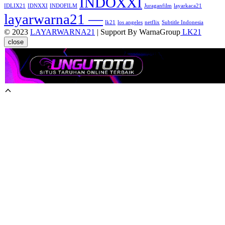
INDOXXI
IDLIX21
IDNXXI
INDOFILM
Juraganfilm
layarkaca21
layarwarna21 —
lk21
los angeles
netflix
Subtitle Indonesia
© 2023
LAYARWARNA21
| Support By WarnaGroup
LK21
close