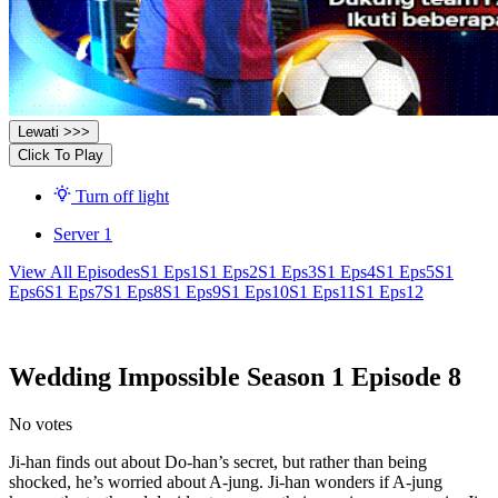
Lewati >>>
Click To Play
Turn off light
Server 1
View All Episodes
S1 Eps1
S1 Eps2
S1 Eps3
S1 Eps4
S1 Eps5
S1
Eps6
S1 Eps7
S1 Eps8
S1 Eps9
S1 Eps10
S1 Eps11
S1 Eps12
Wedding Impossible Season 1 Episode 8
No votes
Ji-han finds out about Do-han’s secret, but rather than being
shocked, he’s worried about A-jung. Ji-han wonders if A-jung