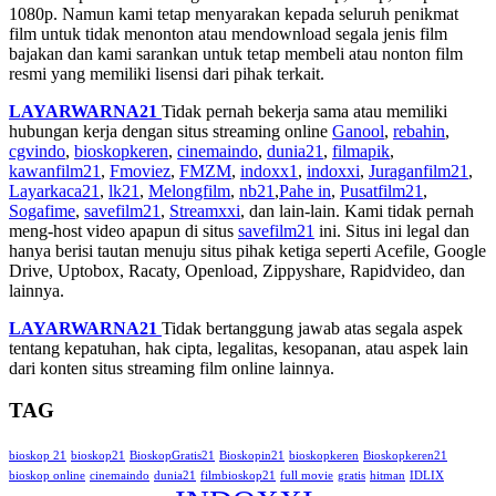
1080p. Namun kami tetap menyarakan kepada seluruh penikmat
film untuk tidak menonton atau mendownload segala jenis film
bajakan dan kami sarankan untuk tetap membeli atau nonton film
resmi yang memiliki lisensi dari pihak terkait.
LAYARWARNA21
Tidak pernah bekerja sama atau memiliki
hubungan kerja dengan situs streaming online
Ganool
,
rebahin
,
cgvindo
,
bioskopkeren
,
cinemaindo
,
dunia21
,
filmapik
,
kawanfilm21
,
Fmoviez
,
FMZM
,
indoxx1
,
indoxxi
,
Juraganfilm21
,
Layarkaca21
,
lk21
,
Melongfilm
,
nb21
,
Pahe in
,
Pusatfilm21
,
Sogafime
,
savefilm21
,
Streamxxi
, dan lain-lain. Kami tidak pernah
meng-host video apapun di situs
savefilm21
ini. Situs ini legal dan
hanya berisi tautan menuju situs pihak ketiga seperti Acefile, Google
Drive, Uptobox, Racaty, Openload, Zippyshare, Rapidvideo, dan
lainnya.
LAYARWARNA21
Tidak bertanggung jawab atas segala aspek
tentang kepatuhan, hak cipta, legalitas, kesopanan, atau aspek lain
dari konten situs streaming film online lainnya.
TAG
bioskop 21
bioskop21
BioskopGratis21
Bioskopin21
bioskopkeren
Bioskopkeren21
bioskop online
cinemaindo
dunia21
filmbioskop21
full movie
gratis
hitman
IDLIX