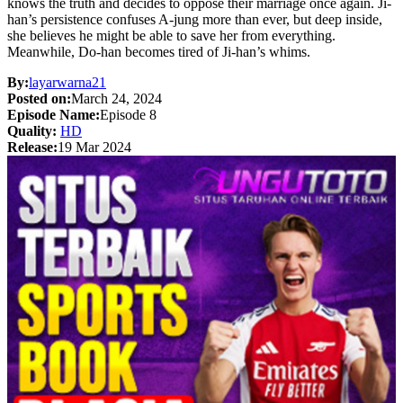
knows the truth and decides to oppose their marriage once again. Ji-
han’s persistence confuses A-jung more than ever, but deep inside,
she believes he might be able to save her from everything.
Meanwhile, Do-han becomes tired of Ji-han’s whims.
By:
layarwarna21
Posted on:
March 24, 2024
Episode Name:
Episode 8
Quality:
HD
Release:
19 Mar 2024