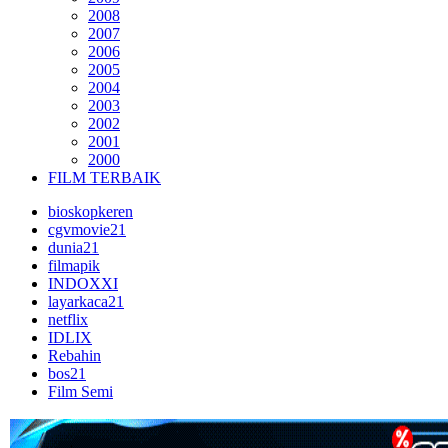
2008
2007
2006
2005
2004
2003
2002
2001
2000
FILM TERBAIK
bioskopkeren
cgvmovie21
dunia21
filmapik
INDOXXI
layarkaca21
netflix
IDLIX
Rebahin
bos21
Film Semi