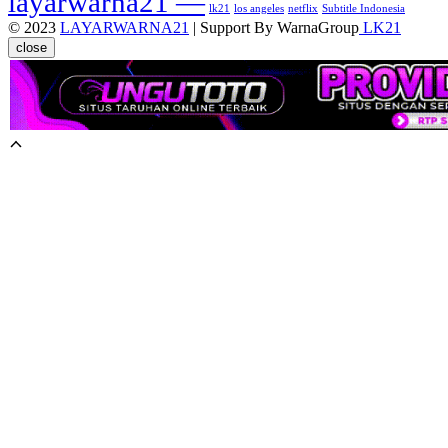
layarwarna21 —
lk21
los angeles
netflix
Subtitle Indonesia
© 2023
LAYARWARNA21
| Support By WarnaGroup
LK21
close