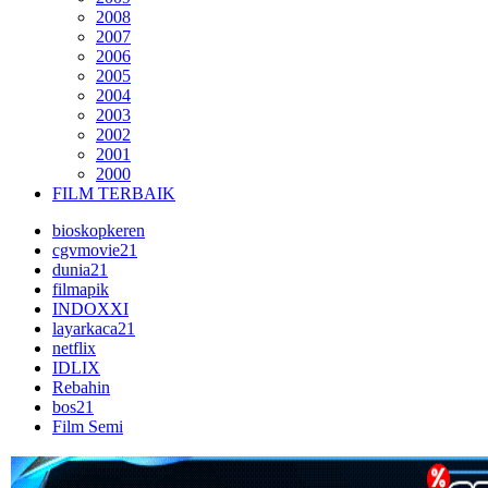
2008
2007
2006
2005
2004
2003
2002
2001
2000
FILM TERBAIK
bioskopkeren
cgvmovie21
dunia21
filmapik
INDOXXI
layarkaca21
netflix
IDLIX
Rebahin
bos21
Film Semi