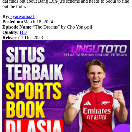
dal finds out about Bang Eun-ju’s scheme and heads to Seoul to find
out the truth.
By:
layarwarna21
Posted on:
March 18, 2024
Episode Name:
“The Dreams” by Cho Yong-pil
Quality:
HD
Release:
17 Dec 2023