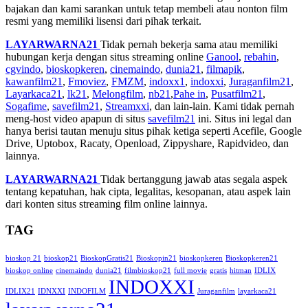
bajakan dan kami sarankan untuk tetap membeli atau nonton film
resmi yang memiliki lisensi dari pihak terkait.
LAYARWARNA21
Tidak pernah bekerja sama atau memiliki
hubungan kerja dengan situs streaming online
Ganool
,
rebahin
,
cgvindo
,
bioskopkeren
,
cinemaindo
,
dunia21
,
filmapik
,
kawanfilm21
,
Fmoviez
,
FMZM
,
indoxx1
,
indoxxi
,
Juraganfilm21
,
Layarkaca21
,
lk21
,
Melongfilm
,
nb21
,
Pahe in
,
Pusatfilm21
,
Sogafime
,
savefilm21
,
Streamxxi
, dan lain-lain. Kami tidak pernah
meng-host video apapun di situs
savefilm21
ini. Situs ini legal dan
hanya berisi tautan menuju situs pihak ketiga seperti Acefile, Google
Drive, Uptobox, Racaty, Openload, Zippyshare, Rapidvideo, dan
lainnya.
LAYARWARNA21
Tidak bertanggung jawab atas segala aspek
tentang kepatuhan, hak cipta, legalitas, kesopanan, atau aspek lain
dari konten situs streaming film online lainnya.
TAG
bioskop 21
bioskop21
BioskopGratis21
Bioskopin21
bioskopkeren
Bioskopkeren21
bioskop online
cinemaindo
dunia21
filmbioskop21
full movie
gratis
hitman
IDLIX
INDOXXI
IDLIX21
IDNXXI
INDOFILM
Juraganfilm
layarkaca21