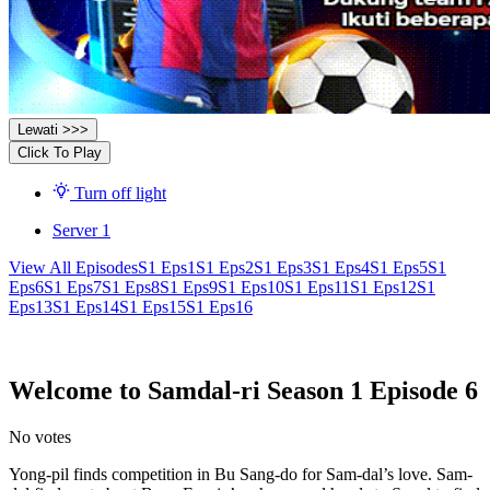
Lewati >>>
Click To Play
Turn off light
Server 1
View All Episodes
S1 Eps1
S1 Eps2
S1 Eps3
S1 Eps4
S1 Eps5
S1
Eps6
S1 Eps7
S1 Eps8
S1 Eps9
S1 Eps10
S1 Eps11
S1 Eps12
S1
Eps13
S1 Eps14
S1 Eps15
S1 Eps16
Welcome to Samdal-ri Season 1 Episode 6
No votes
Yong-pil finds competition in Bu Sang-do for Sam-dal’s love. Sam-