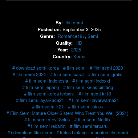
By:
film semi
Posted on:
September 3, 2025
Genre:
Romance18+
,
Semi
Quality:
HD
Year:
2025
Country:
Korea
download semi korea
film semi
film semi 2023
film semi 2024
film semi barat
film semi gratis
film semi Indonesia
film semi indoxxi
film semi jepang
film semi kelas bintang
film semi korea terbaru
film semi kr18
film semi layarkaca21
film semi layarwarna21
film semi lk21
film semi loklok
Film Semi Mature Older Sisters Who Treat You Well (2021)
film semi mov18plus
film semi Netflix
film semi rebahin
film semi terbaru
i download film semi
kelas bintang
nonton film semi