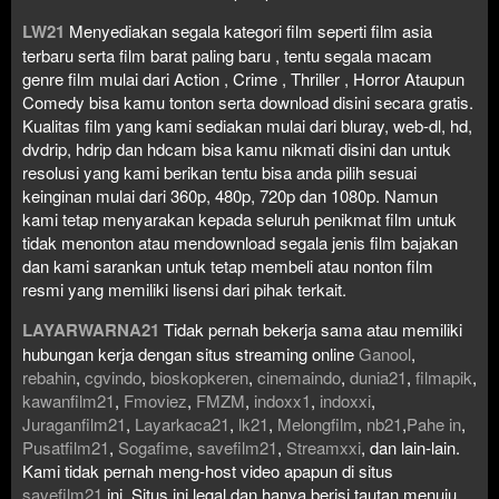
LW21
Menyediakan segala kategori film seperti film asia
terbaru serta film barat paling baru , tentu segala macam
genre film mulai dari Action , Crime , Thriller , Horror Ataupun
Comedy bisa kamu tonton serta download disini secara gratis.
Kualitas film yang kami sediakan mulai dari bluray, web-dl, hd,
dvdrip, hdrip dan hdcam bisa kamu nikmati disini dan untuk
resolusi yang kami berikan tentu bisa anda pilih sesuai
keinginan mulai dari 360p, 480p, 720p dan 1080p. Namun
kami tetap menyarakan kepada seluruh penikmat film untuk
tidak menonton atau mendownload segala jenis film bajakan
dan kami sarankan untuk tetap membeli atau nonton film
resmi yang memiliki lisensi dari pihak terkait.
LAYARWARNA21
Tidak pernah bekerja sama atau memiliki
hubungan kerja dengan situs streaming online
Ganool
,
rebahin
,
cgvindo
,
bioskopkeren
,
cinemaindo
,
dunia21
,
filmapik
,
kawanfilm21
,
Fmoviez
,
FMZM
,
indoxx1
,
indoxxi
,
Juraganfilm21
,
Layarkaca21
,
lk21
,
Melongfilm
,
nb21
,
Pahe in
,
Pusatfilm21
,
Sogafime
,
savefilm21
,
Streamxxi
, dan lain-lain.
Kami tidak pernah meng-host video apapun di situs
savefilm21
ini. Situs ini legal dan hanya berisi tautan menuju