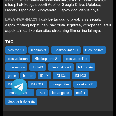
situs pihak ketiga seperti Acefile, Google Drive, Uptobox,
Racaty, Openload, Zippyshare, Rapidvideo, dan lainnya.
LAYARWARNA21
Tidak bertanggung jawab atas segala
aspek tentang kepatuhan, hak cipta, legalitas, kesopanan, atau
aspek lain dari konten situs streaming film online lainnya.
TAG
bioskop 21
bioskop21
BioskopGratis21
Bioskopin21
bioskopkeren
Bioskopkeren21
bioskop online
cinemaindo
dunia21
filmbioskop21
full movie
gratis
hitman
IDLIX
IDLIX21
IDNXXI
INDOFILM
INDOXXI
Juraganfilm
layarkaca21
layarwarna21 —
lk21
los angeles
netflix
Subtitle Indonesia