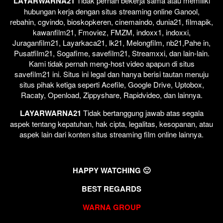
LAYARWARNA21
Tidak pernah bekerja sama atau memiliki
hubungan kerja dengan situs streaming online Ganool,
rebahin, cgvindo, bioskopkeren, cinemaindo, dunia21, filmapik,
kawanfilm21, Fmoviez, FMZM, indoxx1, indoxxi,
Juraganfilm21, Layarkaca21, lk21, Melongfilm, nb21,Pahe in,
Pusatfilm21, Sogafime, savefilm21, Streamxxi, dan lain-lain.
Kami tidak pernah meng-host video apapun di situs
savefilm21 ini. Situs ini legal dan hanya berisi tautan menuju
situs pihak ketiga seperti Acefile, Google Drive, Uptobox,
Racaty, Openload, Zippyshare, Rapidvideo, dan lainnya.
LAYARWARNA21
Tidak bertanggung jawab atas segala
aspek tentang kepatuhan, hak cipta, legalitas, kesopanan, atau
aspek lain dari konten situs streaming film online lainnya.
HAPPY WATCHING 🙂
BEST REGARDS
WARNA GROUP