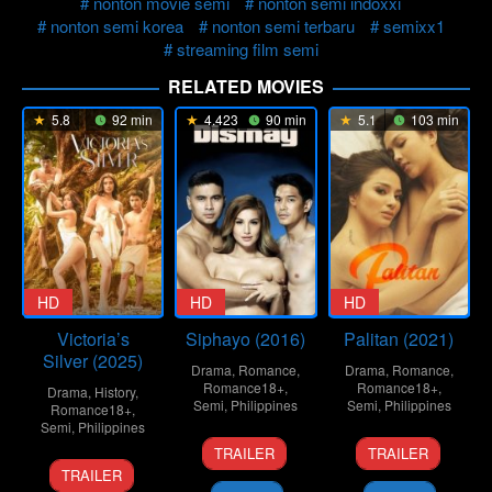
nonton movie semi
nonton semi indoxxi
nonton semi korea
nonton semi terbaru
semixx1
streaming film semi
RELATED MOVIES
5.8
92 min
4.423
90 min
5.1
103 min
HD
HD
HD
Victoria’s
Siphayo (2016)
Palitan (2021)
Silver (2025)
Drama
,
Romance
,
Drama
,
Romance
,
Romance18+
,
Romance18+
,
Drama
,
History
,
Semi
,
Philippines
Semi
,
Philippines
Romance18+
,
Semi
,
Philippines
3
Joel
10
Brillante
TRAILER
TRAILER
15
Mac
Oct
Lamangan
Dec
MA
TRAILER
Aug
Alejandre
2016
2021
Mendoza