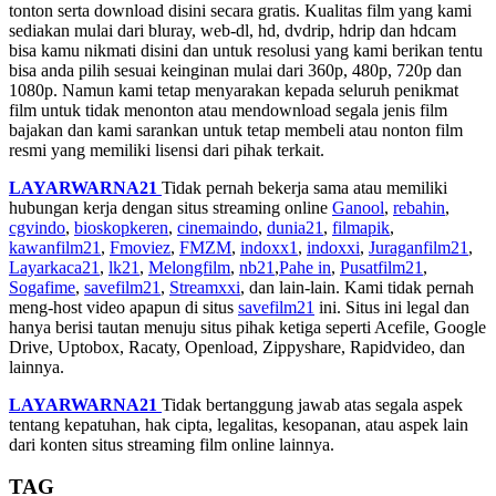
tonton serta download disini secara gratis. Kualitas film yang kami
sediakan mulai dari bluray, web-dl, hd, dvdrip, hdrip dan hdcam
bisa kamu nikmati disini dan untuk resolusi yang kami berikan tentu
bisa anda pilih sesuai keinginan mulai dari 360p, 480p, 720p dan
1080p. Namun kami tetap menyarakan kepada seluruh penikmat
film untuk tidak menonton atau mendownload segala jenis film
bajakan dan kami sarankan untuk tetap membeli atau nonton film
resmi yang memiliki lisensi dari pihak terkait.
LAYARWARNA21
Tidak pernah bekerja sama atau memiliki
hubungan kerja dengan situs streaming online
Ganool
,
rebahin
,
cgvindo
,
bioskopkeren
,
cinemaindo
,
dunia21
,
filmapik
,
kawanfilm21
,
Fmoviez
,
FMZM
,
indoxx1
,
indoxxi
,
Juraganfilm21
,
Layarkaca21
,
lk21
,
Melongfilm
,
nb21
,
Pahe in
,
Pusatfilm21
,
Sogafime
,
savefilm21
,
Streamxxi
, dan lain-lain. Kami tidak pernah
meng-host video apapun di situs
savefilm21
ini. Situs ini legal dan
hanya berisi tautan menuju situs pihak ketiga seperti Acefile, Google
Drive, Uptobox, Racaty, Openload, Zippyshare, Rapidvideo, dan
lainnya.
LAYARWARNA21
Tidak bertanggung jawab atas segala aspek
tentang kepatuhan, hak cipta, legalitas, kesopanan, atau aspek lain
dari konten situs streaming film online lainnya.
TAG