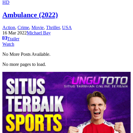
HD
Ambulance (2022)
Action
,
Crime
,
Movie
,
Thriller
,
USA
16 Mar 2022
Michael Bay
Trailer
Watch
No More Posts Available.
No more pages to load.