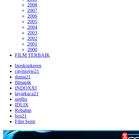
2008
2007
2006
2005
2004
2003
2002
2001
2000
FILM TERBAIK
bioskopkeren
cgvmovie21
dunia21
filmapik
INDOXXI
layarkaca21
netflix
IDLIX
Rebahin
bos21
Film Semi