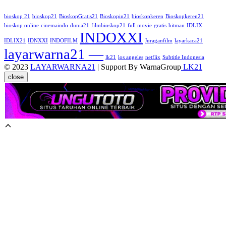
bioskop 21
bioskop21
BioskopGratis21
Bioskopin21
bioskopkeren
Bioskopkeren21
bioskop online
cinemaindo
dunia21
filmbioskop21
full movie
gratis
hitman
IDLIX
INDOXXI
IDLIX21
IDNXXI
INDOFILM
Juraganfilm
layarkaca21
layarwarna21 —
lk21
los angeles
netflix
Subtitle Indonesia
© 2023
LAYARWARNA21
| Support By WarnaGroup
LK21
close