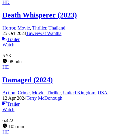
HD
Death Whisperer (2023)
Horror
,
Movie
,
Thriller
,
Thailand
25 Oct 2023
Taweewat Wantha
Trailer
Watch
5.53
98 min
HD
Damaged (2024)
Action
,
Crime
,
Movie
,
Thriller
,
United Kingdom
,
USA
12 Apr 2024
Terry McDonough
Trailer
Watch
6.422
105 min
HD