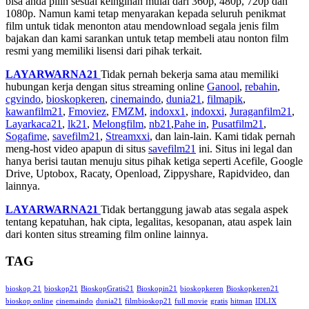
bisa anda pilih sesuai keinginan mulai dari 360p, 480p, 720p dan
1080p. Namun kami tetap menyarakan kepada seluruh penikmat
film untuk tidak menonton atau mendownload segala jenis film
bajakan dan kami sarankan untuk tetap membeli atau nonton film
resmi yang memiliki lisensi dari pihak terkait.
LAYARWARNA21
Tidak pernah bekerja sama atau memiliki
hubungan kerja dengan situs streaming online
Ganool
,
rebahin
,
cgvindo
,
bioskopkeren
,
cinemaindo
,
dunia21
,
filmapik
,
kawanfilm21
,
Fmoviez
,
FMZM
,
indoxx1
,
indoxxi
,
Juraganfilm21
,
Layarkaca21
,
lk21
,
Melongfilm
,
nb21
,
Pahe in
,
Pusatfilm21
,
Sogafime
,
savefilm21
,
Streamxxi
, dan lain-lain. Kami tidak pernah
meng-host video apapun di situs
savefilm21
ini. Situs ini legal dan
hanya berisi tautan menuju situs pihak ketiga seperti Acefile, Google
Drive, Uptobox, Racaty, Openload, Zippyshare, Rapidvideo, dan
lainnya.
LAYARWARNA21
Tidak bertanggung jawab atas segala aspek
tentang kepatuhan, hak cipta, legalitas, kesopanan, atau aspek lain
dari konten situs streaming film online lainnya.
TAG
bioskop 21
bioskop21
BioskopGratis21
Bioskopin21
bioskopkeren
Bioskopkeren21
bioskop online
cinemaindo
dunia21
filmbioskop21
full movie
gratis
hitman
IDLIX