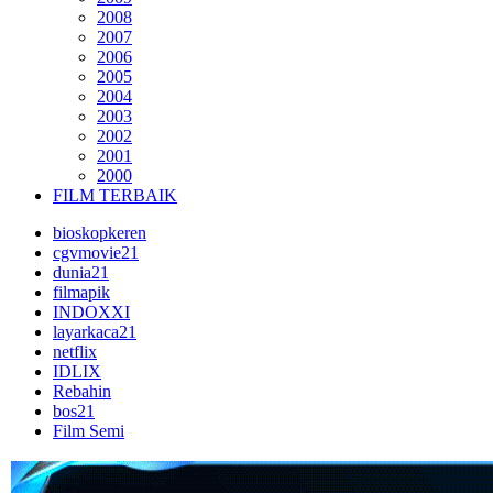
2008
2007
2006
2005
2004
2003
2002
2001
2000
FILM TERBAIK
bioskopkeren
cgvmovie21
dunia21
filmapik
INDOXXI
layarkaca21
netflix
IDLIX
Rebahin
bos21
Film Semi