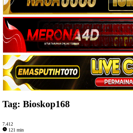
Tag:
Bioskop168
7.412
121 min