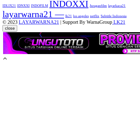
INDOXXI
IDLIX21
IDNXXI
INDOFILM
Juraganfilm
layarkaca21
layarwarna21 —
lk21
los angeles
netflix
Subtitle Indonesia
© 2023
LAYARWARNA21
| Support By WarnaGroup
LK21
close