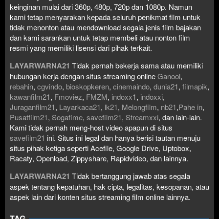
keinginan mulai dari 360p, 480p, 720p dan 1080p. Namun
kami tetap menyarakan kepada seluruh penikmat film untuk
tidak menonton atau mendownload segala jenis film bajakan
dan kami sarankan untuk tetap membeli atau nonton film
resmi yang memiliki lisensi dari pihak terkait.
LAYARWARNA21
Tidak pernah bekerja sama atau memiliki
hubungan kerja dengan situs streaming online
Ganool
,
rebahin
,
cgvindo
,
bioskopkeren
,
cinemaindo
,
dunia21
,
filmapik
,
kawanfilm21
,
Fmoviez
,
FMZM
,
indoxx1
,
indoxxi
,
Juraganfilm21
,
Layarkaca21
,
lk21
,
Melongfilm
,
nb21
,
Pahe in
,
Pusatfilm21
,
Sogafime
,
savefilm21
,
Streamxxi
, dan lain-lain.
Kami tidak pernah meng-host video apapun di situs
savefilm21
ini. Situs ini legal dan hanya berisi tautan menuju
situs pihak ketiga seperti Acefile, Google Drive, Uptobox,
Racaty, Openload, Zippyshare, Rapidvideo, dan lainnya.
LAYARWARNA21
Tidak bertanggung jawab atas segala
aspek tentang kepatuhan, hak cipta, legalitas, kesopanan, atau
aspek lain dari konten situs streaming film online lainnya.
TAG