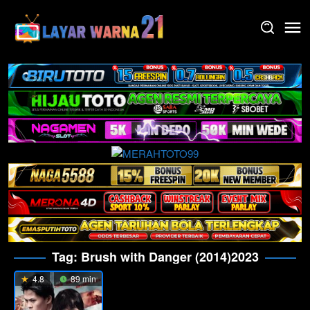
Skip
to
content
Tag:
Brush with Danger (2014)2023
4.8
89 min