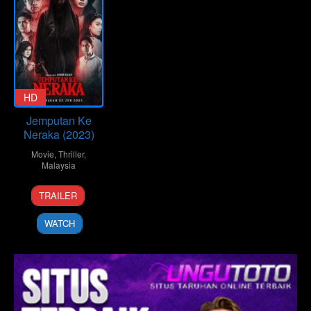
HD
Jemputan Ke
Neraka (2023)
Movie
,
Thriller
,
Malaysia
22
Amor
TRAILER
Jun
Rizan
2023
WATCH