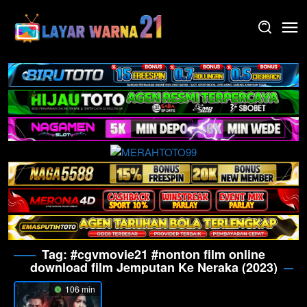
Skip
to
content
Tag:
#cgvmovie21 #nonton film online
download film Jemputan Ke Neraka (2023)
106 min