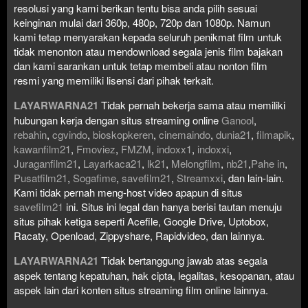
resolusi yang kami berikan tentu bisa anda pilih sesuai
keinginan mulai dari 360p, 480p, 720p dan 1080p. Namun
kami tetap menyarakan kepada seluruh penikmat film untuk
tidak menonton atau mendownload segala jenis film bajakan
dan kami sarankan untuk tetap membeli atau nonton film
resmi yang memiliki lisensi dari pihak terkait.
LAYARWARNA21
Tidak pernah bekerja sama atau memiliki
hubungan kerja dengan situs streaming online
Ganool
,
rebahin
,
cgvindo
,
bioskopkeren
,
cinemaindo
,
dunia21
,
filmapik
,
kawanfilm21
,
Fmoviez
,
FMZM
,
indoxx1
,
indoxxi
,
Juraganfilm21
,
Layarkaca21
,
lk21
,
Melongfilm
,
nb21
,
Pahe in
,
Pusatfilm21
,
Sogafime
,
savefilm21
,
Streamxxi
, dan lain-lain.
Kami tidak pernah meng-host video apapun di situs
savefilm21
ini. Situs ini legal dan hanya berisi tautan menuju
situs pihak ketiga seperti Acefile, Google Drive, Uptobox,
Racaty, Openload, Zippyshare, Rapidvideo, dan lainnya.
LAYARWARNA21
Tidak bertanggung jawab atas segala
aspek tentang kepatuhan, hak cipta, legalitas, kesopanan, atau
aspek lain dari konten situs streaming film online lainnya.