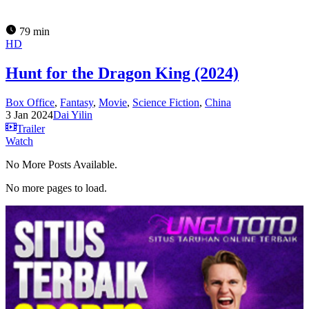
79 min
HD
Hunt for the Dragon King (2024)
Box Office
,
Fantasy
,
Movie
,
Science Fiction
,
China
3 Jan 2024
Dai Yilin
Trailer
Watch
No More Posts Available.
No more pages to load.