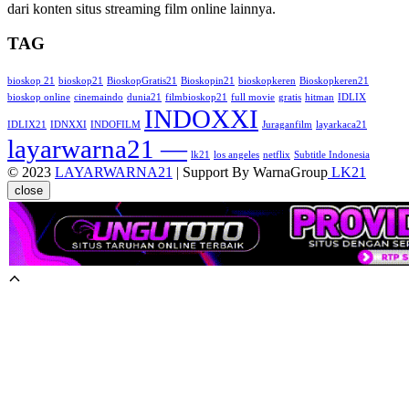
dari konten situs streaming film online lainnya.
TAG
bioskop 21
bioskop21
BioskopGratis21
Bioskopin21
bioskopkeren
Bioskopkeren21
bioskop online
cinemaindo
dunia21
filmbioskop21
full movie
gratis
hitman
IDLIX
INDOXXI
IDLIX21
IDNXXI
INDOFILM
Juraganfilm
layarkaca21
layarwarna21 —
lk21
los angeles
netflix
Subtitle Indonesia
© 2023
LAYARWARNA21
| Support By WarnaGroup
LK21
close