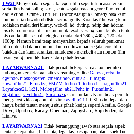
LW21
Menyediakan segala kategori film seperti film asia terbaru
serta film barat paling baru , tentu segala macam genre film mulai
dari Action , Crime , Thriller , Horror Ataupun Comedy bisa kamu
tonton serta download disini secara gratis. Kualitas film yang kami
sediakan mulai dari bluray, web-dl, hd, dvdrip, hdrip dan hdcam
bisa kamu nikmati disini dan untuk resolusi yang kami berikan tentu
bisa anda pilih sesuai keinginan mulai dari 360p, 480p, 720p dan
1080p. Namun kami tetap menyarakan kepada seluruh penikmat
film untuk tidak menonton atau mendownload segala jenis film
bajakan dan kami sarankan untuk tetap membeli atau nonton film
resmi yang memiliki lisensi dari pihak terkait.
LAYARWARNA21
Tidak pernah bekerja sama atau memiliki
hubungan kerja dengan situs streaming online
Ganool
,
rebahin
,
cgvindo
,
bioskopkeren
,
cinemaindo
,
dunia21
,
filmapik
,
kawanfilm21
,
Fmoviez
,
FMZM
,
indoxx1
,
indoxxi
,
Juraganfilm21
,
Layarkaca21
,
lk21
,
Melongfilm
,
nb21
,
Pahe in
,
Pusatfilm21
,
Sogafime
,
savefilm21
,
Streamxxi
, dan lain-lain. Kami tidak pernah
meng-host video apapun di situs
savefilm21
ini. Situs ini legal dan
hanya berisi tautan menuju situs pihak ketiga seperti Acefile, Google
Drive, Uptobox, Racaty, Openload, Zippyshare, Rapidvideo, dan
lainnya.
LAYARWARNA21
Tidak bertanggung jawab atas segala aspek
tentang kepatuhan, hak cipta, legalitas, kesopanan, atau aspek lain