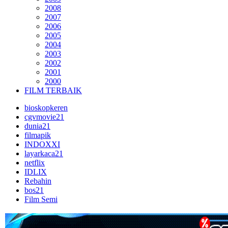
2008
2007
2006
2005
2004
2003
2002
2001
2000
FILM TERBAIK
bioskopkeren
cgvmovie21
dunia21
filmapik
INDOXXI
layarkaca21
netflix
IDLIX
Rebahin
bos21
Film Semi