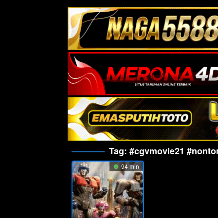
Tag:
#cgvmovie21 #nonton
94 min