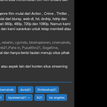
re film mulai dari Action , Crime , Thriller ,
 dari bluray, web-dl, hd, dvdrip, hdrip dan
i dari 360p, 480p, 720p dan 1080p. Namun kami
n dan kami sarankan untuk tetap membeli atau
,
rebahin
,
cgvindo
,
bioskopkeren
,
cinemaindo
,
nb21
,
Pahe in
,
Pusatfilm21
,
Sogafime
,
egal dan hanya berisi tautan menuju situs pihak
atau aspek lain dari konten situs streaming
inemaindo
dunia21
filmbioskop21
21
layarwarna21 —
lk21
los angeles