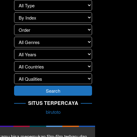
SITUS TERPERCAYA
birutoto
1 kamu bisa menemukan film-film terbaru dan