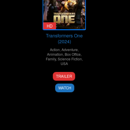
HD
Transformers One
(2024)
Action
,
Adventure
,
Animation
,
Box Office
,
Family
,
Science Fiction
,
USA
12
Josh
TRAILER
Sep
Cooley
2024
WATCH