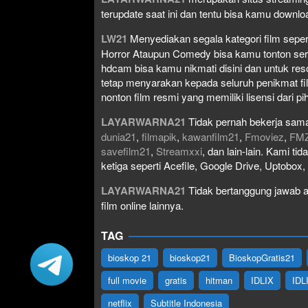
terupdate saat ini dan tentu bisa kamu down
LW21
Menyediakan segala kategori film seperti 
Horror Ataupun Comedy bisa kamu tonton serta 
hdcam bisa kamu nikmati disini dan untuk res
tetap menyarakan kepada seluruh penikmat fi
nonton film resmi yang memiliki lisensi dari pih
LAYARWARNA21
Tidak pernah bekerja sama
dunia21
,
filmapik
,
kawanfilm21
,
Fmoviez
,
FM
savefilm21
,
Streamxxi
, dan lain-lain. Kami t
ketiga seperti Acefile, Google Drive, Uptobox
LAYARWARNA21
Tidak bertanggung jawab at
film online lainnya.
TAG
bioskop 21
bioskop21
BioskopGratis21
full movie
gratis
hitman
IDLIX
IDL
netflix
Subtitle Indonesia