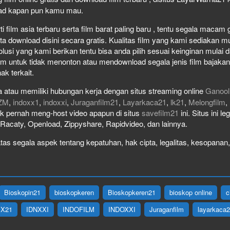
load kapan pun kamu mau.
film asia terbaru serta film barat paling baru , tentu segala macam gen
download disini secara gratis. Kualitas film yang kami sediakan mulai
olusi yang kami berikan tentu bisa anda pilih sesuai keinginan mula
lm untuk tidak menonton atau mendownload segala jenis film bajaka
ak terkait.
 atau memiliki hubungan kerja dengan situs streaming online
Ganool
ZM
,
indoxx1
,
indoxxi
,
Juraganfilm21
,
Layarkaca21
,
lk21
,
Melongfilm
,
idak pernah meng-host video apapun di situs
savefilm21
ini. Situs ini l
, Racaty, Openload, Zippyshare, Rapidvideo, dan lainnya.
as segala aspek tentang kepatuhan, hak cipta, legalitas, kesopanan, 
Bioskopin21
bioskopkeren
Bioskopkeren21
bioskop online
c
IX21
IDNXXI
INDOFILM
INDOXXI
Juraganfilm
layarkaca