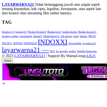
LAYARWARNA21
Tidak bertanggung jawab atas segala aspek
tentang kepatuhan, hak cipta, legalitas, kesopanan, atau aspek lain
dari konten situs streaming film online lainnya.
TAG
bioskop 21
bioskop21
BioskopGratis21
Bioskopin21
bioskopkeren
Bioskopkeren21
bioskop online
cinemaindo
dunia21
filmbioskop21
full movie
gratis
hitman
IDLIX
INDOXXI
IDLIX21
IDNXXI
INDOFILM
Juraganfilm
layarkaca21
layarwarna21 —
lk21
los angeles
netflix
Subtitle Indonesia
© 2023
LAYARWARNA21
| Support By WarnaGroup
LK21
close