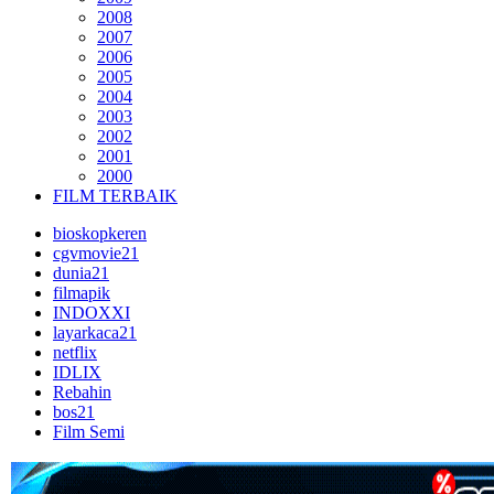
2008
2007
2006
2005
2004
2003
2002
2001
2000
FILM TERBAIK
bioskopkeren
cgvmovie21
dunia21
filmapik
INDOXXI
layarkaca21
netflix
IDLIX
Rebahin
bos21
Film Semi