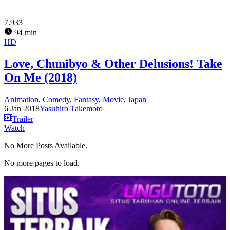
7.933
94 min
HD
Love, Chunibyo & Other Delusions! Take
On Me (2018)
Animation
,
Comedy
,
Fantasy
,
Movie
,
Japan
6 Jan 2018
Yasuhiro Takemoto
Trailer
Watch
No More Posts Available.
No more pages to load.