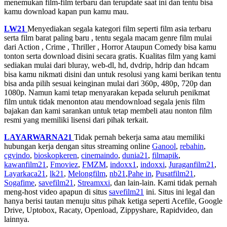
menemukan film-film terbaru dan terupdate saat ini dan tentu bisa
kamu download kapan pun kamu mau.
LW21
Menyediakan segala kategori film seperti film asia terbaru
serta film barat paling baru , tentu segala macam genre film mulai
dari Action , Crime , Thriller , Horror Ataupun Comedy bisa kamu
tonton serta download disini secara gratis. Kualitas film yang kami
sediakan mulai dari bluray, web-dl, hd, dvdrip, hdrip dan hdcam
bisa kamu nikmati disini dan untuk resolusi yang kami berikan tentu
bisa anda pilih sesuai keinginan mulai dari 360p, 480p, 720p dan
1080p. Namun kami tetap menyarakan kepada seluruh penikmat
film untuk tidak menonton atau mendownload segala jenis film
bajakan dan kami sarankan untuk tetap membeli atau nonton film
resmi yang memiliki lisensi dari pihak terkait.
LAYARWARNA21
Tidak pernah bekerja sama atau memiliki
hubungan kerja dengan situs streaming online
Ganool
,
rebahin
,
cgvindo
,
bioskopkeren
,
cinemaindo
,
dunia21
,
filmapik
,
kawanfilm21
,
Fmoviez
,
FMZM
,
indoxx1
,
indoxxi
,
Juraganfilm21
,
Layarkaca21
,
lk21
,
Melongfilm
,
nb21
,
Pahe in
,
Pusatfilm21
,
Sogafime
,
savefilm21
,
Streamxxi
, dan lain-lain. Kami tidak pernah
meng-host video apapun di situs
savefilm21
ini. Situs ini legal dan
hanya berisi tautan menuju situs pihak ketiga seperti Acefile, Google
Drive, Uptobox, Racaty, Openload, Zippyshare, Rapidvideo, dan
lainnya.