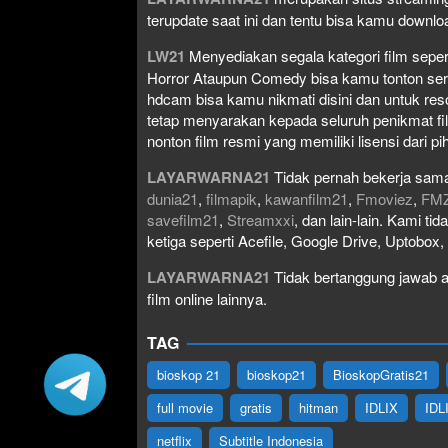
terupdate saat ini dan tentu bisa kamu down
LW21
Menyediakan segala kategori film seperti 
Horror Ataupun Comedy bisa kamu tonton serta 
hdcam bisa kamu nikmati disini dan untuk res
tetap menyarakan kepada seluruh penikmat fi
nonton film resmi yang memiliki lisensi dari pih
LAYARWARNA21
Tidak pernah bekerja sama
dunia21
,
filmapik
,
kawanfilm21
,
Fmoviez
,
FM
savefilm21
,
Streamxxi
, dan lain-lain. Kami t
ketiga seperti Acefile, Google Drive, Uptobox
LAYARWARNA21
Tidak bertanggung jawab at
film online lainnya.
TAG
bioskop 21
bioskop21
BioskopGratis21
full movie
gratis
hitman
IDLIX
IDL
netflix
Subtitle Indonesia