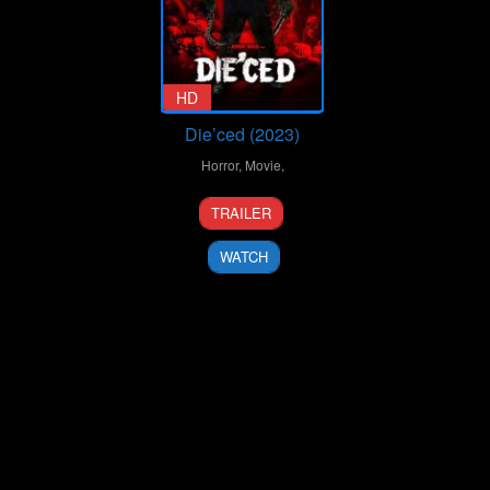
HD
Die’ced (2023)
Horror
,
Movie
,
20
Jeremy
TRAILER
Oct
Rudd
2023
WATCH