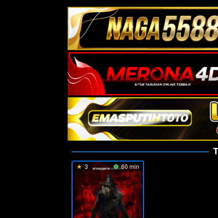
3
60 min