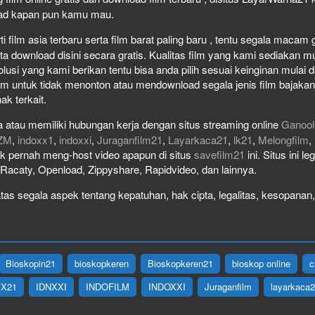
load kapan pun kamu mau.
film asia terbaru serta film barat paling baru , tentu segala macam gen
download disini secara gratis. Kualitas film yang kami sediakan mulai
olusi yang kami berikan tentu bisa anda pilih sesuai keinginan mula
lm untuk tidak menonton atau mendownload segala jenis film bajaka
ak terkait.
 atau memiliki hubungan kerja dengan situs streaming online
Ganool
ZM
,
indoxx1
,
indoxxi
,
Juraganfilm21
,
Layarkaca21
,
lk21
,
Melongfilm
,
idak pernah meng-host video apapun di situs
savefilm21
ini. Situs ini l
, Racaty, Openload, Zippyshare, Rapidvideo, dan lainnya.
as segala aspek tentang kepatuhan, hak cipta, legalitas, kesopanan, 
Bioskopin21
bioskopkeren
Bioskopkeren21
bioskop online
c
IX21
IDNXXI
INDOFILM
INDOXXI
Juraganfilm
layarkaca