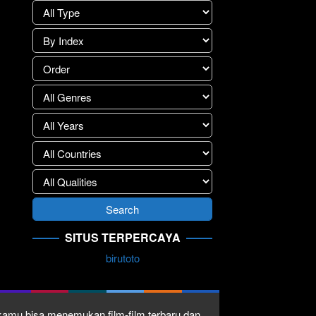
SITUS TERPERCAYA
birutoto
1 kamu bisa menemukan film-film terbaru dan