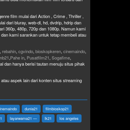
re film mulai dari Action , Crime , Thriller ,
 dari bluray, web-dl, hd, dvdrip, hdrip dan
i dari 360p, 480p, 720p dan 1080p. Namun kami
n dan kami sarankan untuk tetap membeli atau
,
rebahin
,
cgvindo
,
bioskopkeren
,
cinemaindo
,
nb21
,
Pahe in
,
Pusatfilm21
,
Sogafime
,
egal dan hanya berisi tautan menuju situs pihak
atau aspek lain dari konten situs streaming
inemaindo
dunia21
filmbioskop21
21
layarwarna21 —
lk21
los angeles