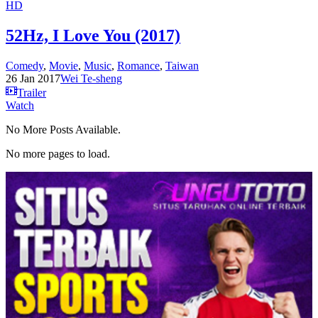
HD
52Hz, I Love You (2017)
Comedy
,
Movie
,
Music
,
Romance
,
Taiwan
26 Jan 2017
Wei Te-sheng
Trailer
Watch
No More Posts Available.
No more pages to load.