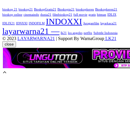
bioskop 21
bioskop21
BioskopGratis21
Bioskopin21
bioskopkeren
Bioskopkeren21
bioskop online
cinemaindo
dunia21
filmbioskop21
full movie
gratis
hitman
IDLIX
INDOXXI
IDLIX21
IDNXXI
INDOFILM
Juraganfilm
layarkaca21
layarwarna21 —
lk21
los angeles
netflix
Subtitle Indonesia
© 2023
LAYARWARNA21
| Support By WarnaGroup
LK21
close