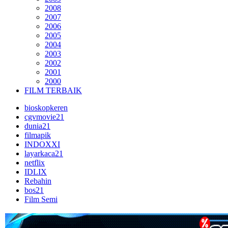
2008
2007
2006
2005
2004
2003
2002
2001
2000
FILM TERBAIK
bioskopkeren
cgvmovie21
dunia21
filmapik
INDOXXI
layarkaca21
netflix
IDLIX
Rebahin
bos21
Film Semi