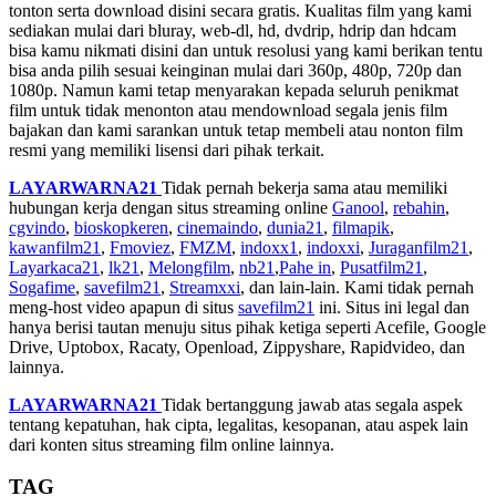
tonton serta download disini secara gratis. Kualitas film yang kami
sediakan mulai dari bluray, web-dl, hd, dvdrip, hdrip dan hdcam
bisa kamu nikmati disini dan untuk resolusi yang kami berikan tentu
bisa anda pilih sesuai keinginan mulai dari 360p, 480p, 720p dan
1080p. Namun kami tetap menyarakan kepada seluruh penikmat
film untuk tidak menonton atau mendownload segala jenis film
bajakan dan kami sarankan untuk tetap membeli atau nonton film
resmi yang memiliki lisensi dari pihak terkait.
LAYARWARNA21
Tidak pernah bekerja sama atau memiliki
hubungan kerja dengan situs streaming online
Ganool
,
rebahin
,
cgvindo
,
bioskopkeren
,
cinemaindo
,
dunia21
,
filmapik
,
kawanfilm21
,
Fmoviez
,
FMZM
,
indoxx1
,
indoxxi
,
Juraganfilm21
,
Layarkaca21
,
lk21
,
Melongfilm
,
nb21
,
Pahe in
,
Pusatfilm21
,
Sogafime
,
savefilm21
,
Streamxxi
, dan lain-lain. Kami tidak pernah
meng-host video apapun di situs
savefilm21
ini. Situs ini legal dan
hanya berisi tautan menuju situs pihak ketiga seperti Acefile, Google
Drive, Uptobox, Racaty, Openload, Zippyshare, Rapidvideo, dan
lainnya.
LAYARWARNA21
Tidak bertanggung jawab atas segala aspek
tentang kepatuhan, hak cipta, legalitas, kesopanan, atau aspek lain
dari konten situs streaming film online lainnya.
TAG