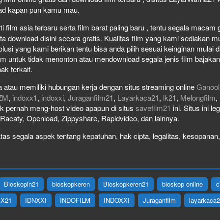
load kapan pun kamu mau.
film asia terbaru serta film barat paling baru , tentu segala macam gen
download disini secara gratis. Kualitas film yang kami sediakan mulai
olusi yang kami berikan tentu bisa anda pilih sesuai keinginan mula
lm untuk tidak menonton atau mendownload segala jenis film bajaka
ak terkait.
 atau memiliki hubungan kerja dengan situs streaming online
Ganool
ZM
,
indoxx1
,
indoxxi
,
Juraganfilm21
,
Layarkaca21
,
lk21
,
Melongfilm
,
idak pernah meng-host video apapun di situs
savefilm21
ini. Situs ini l
, Racaty, Openload, Zippyshare, Rapidvideo, dan lainnya.
as segala aspek tentang kepatuhan, hak cipta, legalitas, kesopanan, 
Bioskopin21
bioskopkeren
Bioskopkeren21
bioskop online
c
IX21
IDNXXI
INDOFILM
INDOXXI
Juraganfilm
layarkaca