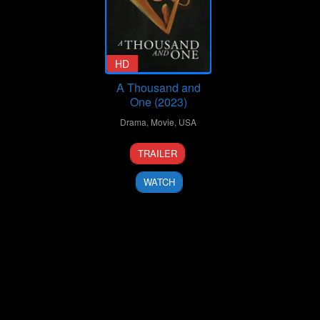
HD
A Thousand and
One (2023)
Drama
,
Movie
,
USA
31
A.V.
TRAILER
Mar
Rockwell
2023
WATCH