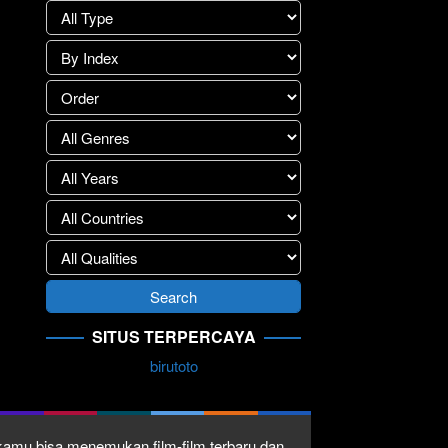
SITUS TERPERCAYA
birutoto
1 kamu bisa menemukan film-film terbaru dan