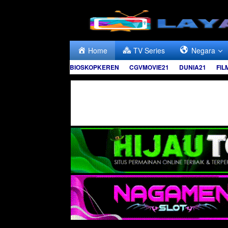
Skip
to
content
Home
TV Series
Negara
BIOSKOPKEREN
CGVMOVIE21
DUNIA21
FIL