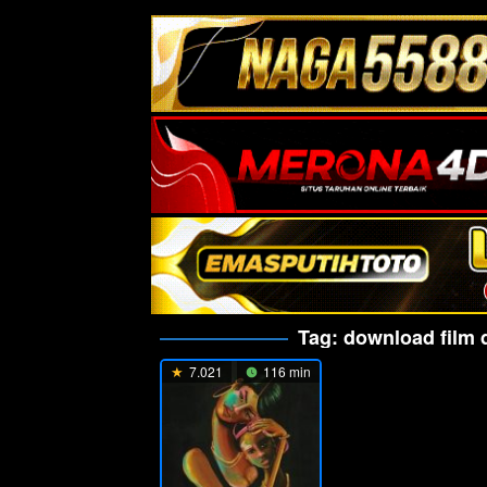
Tag:
download film 
7.021
116 min