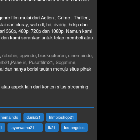
re film mulai dari Action , Crime , Thriller ,
 dari bluray, web-dl, hd, dvdrip, hdrip dan
i dari 360p, 480p, 720p dan 1080p. Namun kami
n dan kami sarankan untuk tetap membeli atau
,
rebahin
,
cgvindo
,
bioskopkeren
,
cinemaindo
,
nb21
,
Pahe in
,
Pusatfilm21
,
Sogafime
,
egal dan hanya berisi tautan menuju situs pihak
atau aspek lain dari konten situs streaming
inemaindo
dunia21
filmbioskop21
21
layarwarna21 —
lk21
los angeles