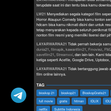
terupdate saat ini dan tentu bisa kamu down
LW21
Menyediakan segala kategori film seperti 
Horror Ataupun Comedy bisa kamu tonton serta 
hdcam bisa kamu nikmati disini dan untuk res
tetap menyarakan kepada seluruh penikmat fi
nonton film resmi yang memiliki lisensi dari pih
LAYARWARNA21
Tidak pernah bekerja sama
dunia21
,
filmapik
,
kawanfilm21
,
Fmoviez
,
FM
savefilm21
,
Streamxxi
, dan lain-lain. Kami t
ketiga seperti Acefile, Google Drive, Uptobox
LAYARWARNA21
Tidak bertanggung jawab at
film online lainnya.
TAG
bioskop 21
bioskop21
BioskopGratis21
full movie
gratis
hitman
IDLIX
IDL
netflix
Subtitle Indonesia