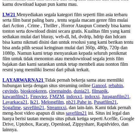
kamu download kapan pun kamu mau.
LW21
Menyediakan segala kategori film seperti film asia terbaru
serta film barat paling baru , tentu segala macam genre film mulai
dari Action , Crime , Thriller , Horror Ataupun Comedy bisa kamu
tonton serta download disini secara gratis. Kualitas film yang kami
sediakan mulai dari bluray, web-dl, hd, dvdrip, hdrip dan hdcam
bisa kamu nikmati disini dan untuk resolusi yang kami berikan tentu
bisa anda pilih sesuai keinginan mulai dari 360p, 480p, 720p dan
1080p. Namun kami tetap menyarakan kepada seluruh penikmat
film untuk tidak menonton atau mendownload segala jenis film
bajakan dan kami sarankan untuk tetap membeli atau nonton film
resmi yang memiliki lisensi dari pihak terkait.
LAYARWARNA21
Tidak pernah bekerja sama atau memiliki
hubungan kerja dengan situs streaming online
Ganool
,
rebahin
,
cgvindo
,
bioskopkeren
,
cinemaindo
,
dunia21
,
filmapik
,
kawanfilm21
,
Fmoviez
,
FMZM
,
indoxx1
,
indoxxi
,
Juraganfilm21
,
Layarkaca21
,
lk21
,
Melongfilm
,
nb21
,
Pahe in
,
Pusatfilm21
,
Sogafime
,
savefilm21
,
Streamxxi
, dan lain-lain. Kami tidak pernah
meng-host video apapun di situs
savefilm21
ini. Situs ini legal dan
hanya berisi tautan menuju situs pihak ketiga seperti Acefile, Google
Drive, Uptobox, Racaty, Openload, Zippyshare, Rapidvideo, dan
lainnya.