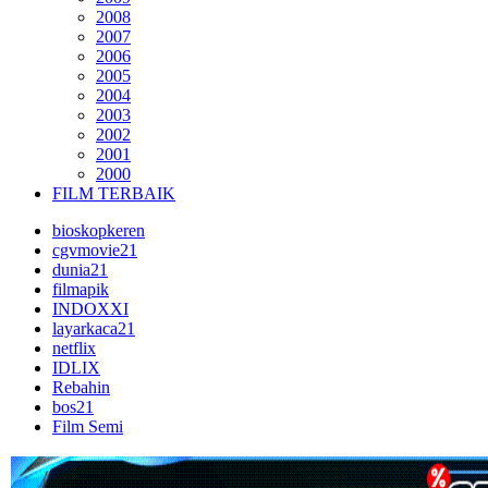
2008
2007
2006
2005
2004
2003
2002
2001
2000
FILM TERBAIK
bioskopkeren
cgvmovie21
dunia21
filmapik
INDOXXI
layarkaca21
netflix
IDLIX
Rebahin
bos21
Film Semi