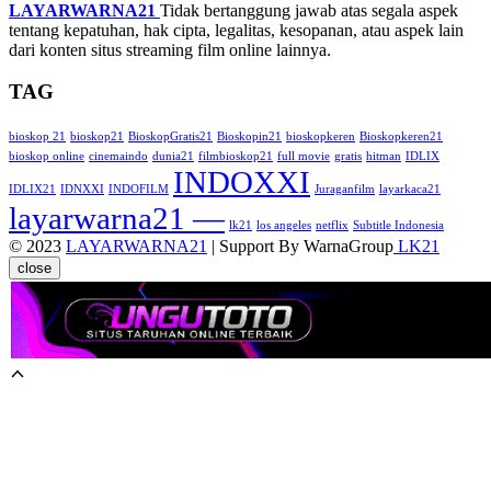
LAYARWARNA21
Tidak bertanggung jawab atas segala aspek
tentang kepatuhan, hak cipta, legalitas, kesopanan, atau aspek lain
dari konten situs streaming film online lainnya.
TAG
bioskop 21
bioskop21
BioskopGratis21
Bioskopin21
bioskopkeren
Bioskopkeren21
bioskop online
cinemaindo
dunia21
filmbioskop21
full movie
gratis
hitman
IDLIX
INDOXXI
IDLIX21
IDNXXI
INDOFILM
Juraganfilm
layarkaca21
layarwarna21 —
lk21
los angeles
netflix
Subtitle Indonesia
© 2023
LAYARWARNA21
| Support By WarnaGroup
LK21
close