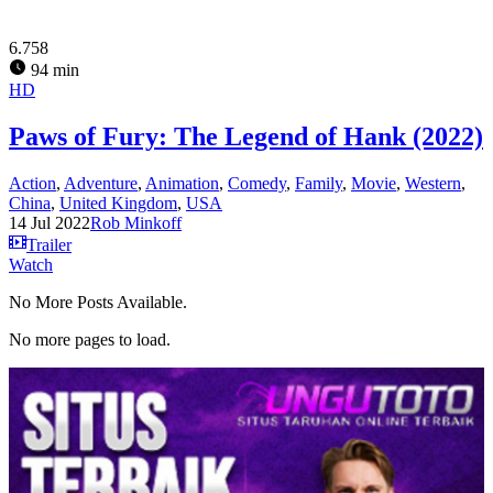
6.758
94 min
HD
Paws of Fury: The Legend of Hank (2022)
Action
,
Adventure
,
Animation
,
Comedy
,
Family
,
Movie
,
Western
,
China
,
United Kingdom
,
USA
14 Jul 2022
Rob Minkoff
Trailer
Watch
No More Posts Available.
No more pages to load.