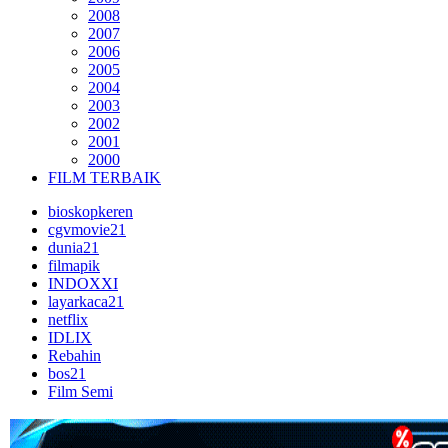
2008
2007
2006
2005
2004
2003
2002
2001
2000
FILM TERBAIK
bioskopkeren
cgvmovie21
dunia21
filmapik
INDOXXI
layarkaca21
netflix
IDLIX
Rebahin
bos21
Film Semi