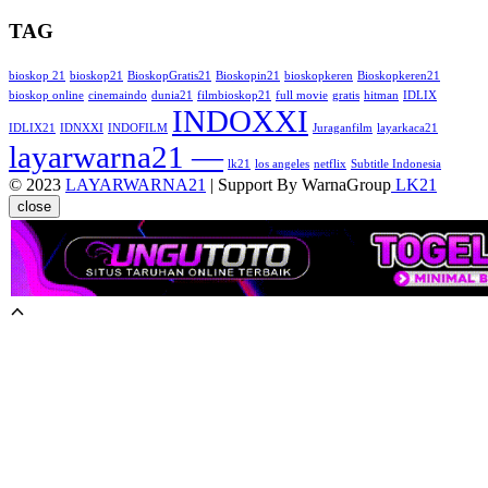
TAG
bioskop 21
bioskop21
BioskopGratis21
Bioskopin21
bioskopkeren
Bioskopkeren21
bioskop online
cinemaindo
dunia21
filmbioskop21
full movie
gratis
hitman
IDLIX
INDOXXI
IDLIX21
IDNXXI
INDOFILM
Juraganfilm
layarkaca21
layarwarna21 —
lk21
los angeles
netflix
Subtitle Indonesia
© 2023
LAYARWARNA21
| Support By WarnaGroup
LK21
close