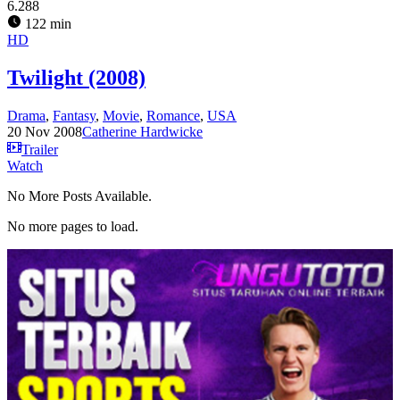
6.288
122 min
HD
Twilight (2008)
Drama
,
Fantasy
,
Movie
,
Romance
,
USA
20 Nov 2008
Catherine Hardwicke
Trailer
Watch
No More Posts Available.
No more pages to load.