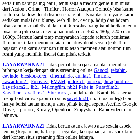
serta film barat paling baru , tentu segala macam genre film mulai
dari Action , Crime , Thriller , Horror Ataupun Comedy bisa kamu
tonton serta download disini secara gratis. Kualitas film yang kami
sediakan mulai dari bluray, web-dl, hd, dvdrip, hdrip dan hdcam
bisa kamu nikmati disini dan untuk resolusi yang kami berikan tentu
bisa anda pilih sesuai keinginan mulai dari 360p, 480p, 720p dan
1080p. Namun kami tetap menyarakan kepada seluruh penikmat
film untuk tidak menonton atau mendownload segala jenis film
bajakan dan kami sarankan untuk tetap membeli atau nonton film
resmi yang memiliki lisensi dari pihak terkait.
LAYARWARNA21
Tidak pernah bekerja sama atau memiliki
hubungan kerja dengan situs streaming online
Ganool
,
rebahin
,
cgvindo
,
bioskopkeren
,
cinemaindo
,
dunia21
,
filmapik
,
kawanfilm21
,
Fmoviez
,
FMZM
,
indoxx1
,
indoxxi
,
Juraganfilm21
,
Layarkaca21
,
lk21
,
Melongfilm
,
nb21
,
Pahe in
,
Pusatfilm21
,
Sogafime
,
savefilm21
,
Streamxxi
, dan lain-lain. Kami tidak pernah
meng-host video apapun di situs
savefilm21
ini. Situs ini legal dan
hanya berisi tautan menuju situs pihak ketiga seperti Acefile, Google
Drive, Uptobox, Racaty, Openload, Zippyshare, Rapidvideo, dan
lainnya.
LAYARWARNA21
Tidak bertanggung jawab atas segala aspek
tentang kepatuhan, hak cipta, legalitas, kesopanan, atau aspek lain
dari konten situs streaming film online lainnya.