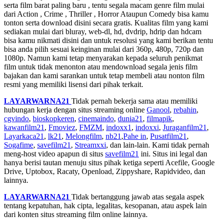
serta film barat paling baru , tentu segala macam genre film mulai
dari Action , Crime , Thriller , Horror Ataupun Comedy bisa kamu
tonton serta download disini secara gratis. Kualitas film yang kami
sediakan mulai dari bluray, web-dl, hd, dvdrip, hdrip dan hdcam
bisa kamu nikmati disini dan untuk resolusi yang kami berikan tentu
bisa anda pilih sesuai keinginan mulai dari 360p, 480p, 720p dan
1080p. Namun kami tetap menyarakan kepada seluruh penikmat
film untuk tidak menonton atau mendownload segala jenis film
bajakan dan kami sarankan untuk tetap membeli atau nonton film
resmi yang memiliki lisensi dari pihak terkait.
LAYARWARNA21
Tidak pernah bekerja sama atau memiliki
hubungan kerja dengan situs streaming online
Ganool
,
rebahin
,
cgvindo
,
bioskopkeren
,
cinemaindo
,
dunia21
,
filmapik
,
kawanfilm21
,
Fmoviez
,
FMZM
,
indoxx1
,
indoxxi
,
Juraganfilm21
,
Layarkaca21
,
lk21
,
Melongfilm
,
nb21
,
Pahe in
,
Pusatfilm21
,
Sogafime
,
savefilm21
,
Streamxxi
, dan lain-lain. Kami tidak pernah
meng-host video apapun di situs
savefilm21
ini. Situs ini legal dan
hanya berisi tautan menuju situs pihak ketiga seperti Acefile, Google
Drive, Uptobox, Racaty, Openload, Zippyshare, Rapidvideo, dan
lainnya.
LAYARWARNA21
Tidak bertanggung jawab atas segala aspek
tentang kepatuhan, hak cipta, legalitas, kesopanan, atau aspek lain
dari konten situs streaming film online lainnya.