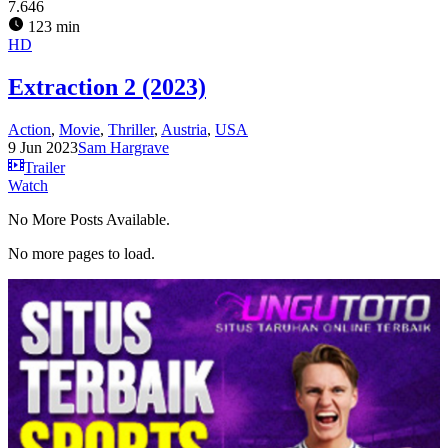
7.646
123 min
HD
Extraction 2 (2023)
Action
,
Movie
,
Thriller
,
Austria
,
USA
9 Jun 2023
Sam Hargrave
Trailer
Watch
No More Posts Available.
No more pages to load.