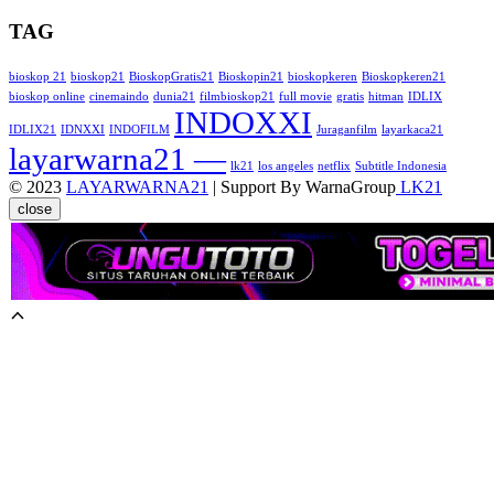
TAG
bioskop 21
bioskop21
BioskopGratis21
Bioskopin21
bioskopkeren
Bioskopkeren21
bioskop online
cinemaindo
dunia21
filmbioskop21
full movie
gratis
hitman
IDLIX
INDOXXI
IDLIX21
IDNXXI
INDOFILM
Juraganfilm
layarkaca21
layarwarna21 —
lk21
los angeles
netflix
Subtitle Indonesia
© 2023
LAYARWARNA21
| Support By WarnaGroup
LK21
close