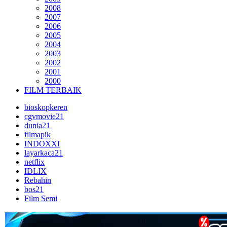
2008
2007
2006
2005
2004
2003
2002
2001
2000
FILM TERBAIK
bioskopkeren
cgvmovie21
dunia21
filmapik
INDOXXI
layarkaca21
netflix
IDLIX
Rebahin
bos21
Film Semi