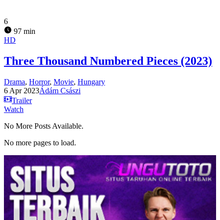
6
97 min
HD
Three Thousand Numbered Pieces (2023)
Drama
,
Horror
,
Movie
,
Hungary
6 Apr 2023
Ádám Császi
Trailer
Watch
No More Posts Available.
No more pages to load.