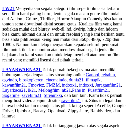
LW21
Menyediakan segala kategori film seperti film asia terbaru
serta film barat paling baru , tentu segala macam genre film mulai
dari Action , Crime , Thriller , Horror Ataupun Comedy bisa kamu
tonton serta download disini secara gratis. Kualitas film yang kami
sediakan mulai dari bluray, web-dl, hd, dvdrip, hdrip dan hdcam
bisa kamu nikmati disini dan untuk resolusi yang kami berikan tentu
bisa anda pilih sesuai keinginan mulai dari 360p, 480p, 720p dan
1080p. Namun kami tetap menyarakan kepada seluruh penikmat
film untuk tidak menonton atau mendownload segala jenis film
bajakan dan kami sarankan untuk tetap membeli atau nonton film
resmi yang memiliki lisensi dari pihak terkait.
LAYARWARNA21
Tidak pernah bekerja sama atau memiliki
hubungan kerja dengan situs streaming online
Ganool
,
rebahin
,
cgvindo
,
bioskopkeren
,
cinemaindo
,
dunia21
,
filmapik
,
kawanfilm21
,
Fmoviez
,
FMZM
,
indoxx1
,
indoxxi
,
Juraganfilm21
,
Layarkaca21
,
lk21
,
Melongfilm
,
nb21
,
Pahe in
,
Pusatfilm21
,
Sogafime
,
savefilm21
,
Streamxxi
, dan lain-lain. Kami tidak pernah
meng-host video apapun di situs
savefilm21
ini. Situs ini legal dan
hanya berisi tautan menuju situs pihak ketiga seperti Acefile, Google
Drive, Uptobox, Racaty, Openload, Zippyshare, Rapidvideo, dan
lainnya.
LAYARWARNA21
Tidak bertanggung jawab atas segala aspek