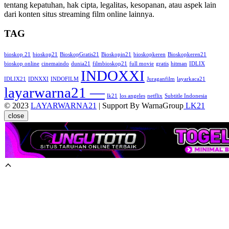
tentang kepatuhan, hak cipta, legalitas, kesopanan, atau aspek lain
dari konten situs streaming film online lainnya.
TAG
bioskop 21
bioskop21
BioskopGratis21
Bioskopin21
bioskopkeren
Bioskopkeren21
bioskop online
cinemaindo
dunia21
filmbioskop21
full movie
gratis
hitman
IDLIX
INDOXXI
IDLIX21
IDNXXI
INDOFILM
Juraganfilm
layarkaca21
layarwarna21 —
lk21
los angeles
netflix
Subtitle Indonesia
© 2023
LAYARWARNA21
| Support By WarnaGroup
LK21
close