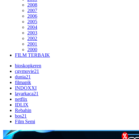
2008
2007
2006
2005
2004
2003
2002
2001
2000
FILM TERBAIK
bioskopkeren
cgvmovie21
dunia21
filmapik
INDOXXI
layarkaca21
netflix
IDLIX
Rebahin
bos21
Film Semi