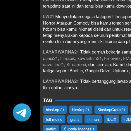
terupdate saat ini dan tentu bisa kamu down
LW21
Menyediakan segala kategori film seperti 
Horror Ataupun Comedy bisa kamu tonton serta 
hdcam bisa kamu nikmati disini dan untuk res
tetap menyarakan kepada seluruh penikmat fi
nonton film resmi yang memiliki lisensi dari pih
LAYARWARNA21
Tidak pernah bekerja sama
dunia21
,
filmapik
,
kawanfilm21
,
Fmoviez
,
FM
savefilm21
,
Streamxxi
, dan lain-lain. Kami t
ketiga seperti Acefile, Google Drive, Uptobox
LAYARWARNA21
Tidak bertanggung jawab at
film online lainnya.
TAG
bioskop 21
bioskop21
BioskopGratis21
full movie
gratis
hitman
IDLIX
IDL
netflix
Subtitle Indonesia