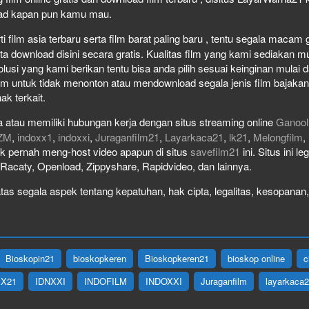
load kapan pun kamu mau.
film asia terbaru serta film barat paling baru , tentu segala macam gen
download disini secara gratis. Kualitas film yang kami sediakan mulai
olusi yang kami berikan tentu bisa anda pilih sesuai keinginan mula
lm untuk tidak menonton atau mendownload segala jenis film bajaka
ak terkait.
 atau memiliki hubungan kerja dengan situs streaming online
Ganool
ZM
,
indoxx1
,
indoxxi
,
Juraganfilm21
,
Layarkaca21
,
lk21
,
Melongfilm
,
idak pernah meng-host video apapun di situs
savefilm21
ini. Situs ini l
, Racaty, Openload, Zippyshare, Rapidvideo, dan lainnya.
as segala aspek tentang kepatuhan, hak cipta, legalitas, kesopanan, 
Bioskopin21
bioskopkeren
Bioskopkeren21
bioskop online
c
IX21
IDNXXI
INDOFILM
INDOXXI
Juraganfilm
layarkaca