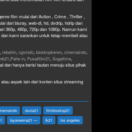
re film mulai dari Action , Crime , Thriller ,
 dari bluray, web-dl, hd, dvdrip, hdrip dan
i dari 360p, 480p, 720p dan 1080p. Namun kami
n dan kami sarankan untuk tetap membeli atau
,
rebahin
,
cgvindo
,
bioskopkeren
,
cinemaindo
,
nb21
,
Pahe in
,
Pusatfilm21
,
Sogafime
,
egal dan hanya berisi tautan menuju situs pihak
atau aspek lain dari konten situs streaming
inemaindo
dunia21
filmbioskop21
21
layarwarna21 —
lk21
los angeles