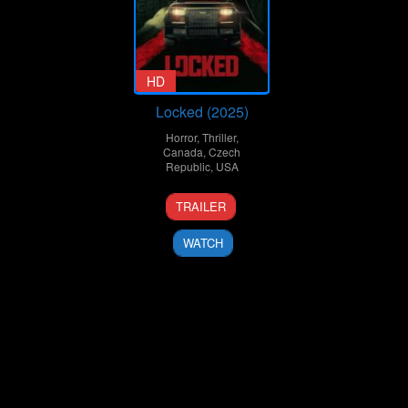
HD
Locked (2025)
Horror
,
Thriller
,
Canada
,
Czech
Republic
,
USA
20
Robyn
TRAILER
Mar
Ledoux
2025
WATCH