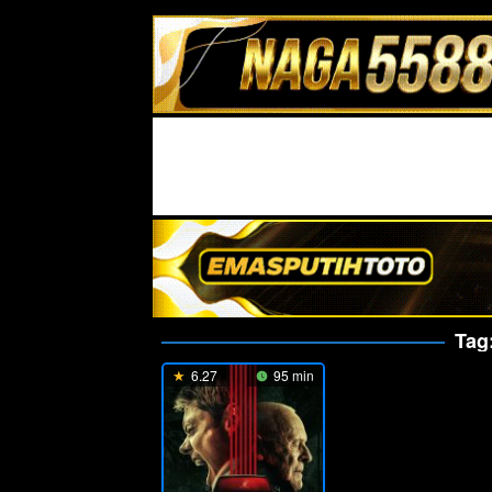
Tag
6.27
95 min