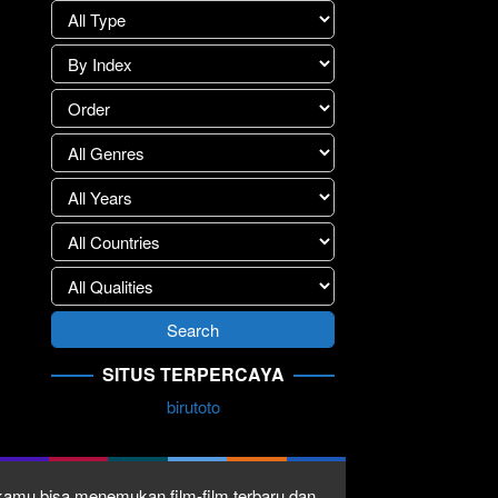
SITUS TERPERCAYA
birutoto
1 kamu bisa menemukan film-film terbaru dan