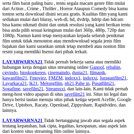
serta film barat paling baru , tentu segala macam genre film mulai
dari Action , Crime , Thriller , Horror Ataupun Comedy bisa kamu
tonton serta download disini secara gratis. Kualitas film yang kami
sediakan mulai dari bluray, web-dl, hd, dvdrip, hdrip dan hdcam
bisa kamu nikmati disini dan untuk resolusi yang kami berikan tentu
bisa anda pilih sesuai keinginan mulai dari 360p, 480p, 720p dan
1080p. Namun kami tetap menyarakan kepada seluruh penikmat
film untuk tidak menonton atau mendownload segala jenis film
bajakan dan kami sarankan untuk tetap membeli atau nonton film
resmi yang memiliki lisensi dari pihak terkait.
LAYARWARNA21
Tidak pernah bekerja sama atau memiliki
hubungan kerja dengan situs streaming online
Ganool
,
rebahin
,
cgvindo
,
bioskopkeren
,
cinemaindo
,
dunia21
,
filmapik
,
kawanfilm21
,
Fmoviez
,
FMZM
,
indoxx1
,
indoxxi
,
Juraganfilm21
,
Layarkaca21
,
lk21
,
Melongfilm
,
nb21
,
Pahe in
,
Pusatfilm21
,
Sogafime
,
savefilm21
,
Streamxxi
, dan lain-lain. Kami tidak pernah
meng-host video apapun di situs
savefilm21
ini. Situs ini legal dan
hanya berisi tautan menuju situs pihak ketiga seperti Acefile, Google
Drive, Uptobox, Racaty, Openload, Zippyshare, Rapidvideo, dan
lainnya.
LAYARWARNA21
Tidak bertanggung jawab atas segala aspek
tentang kepatuhan, hak cipta, legalitas, kesopanan, atau aspek lain
dari konten situs streaming film online lainnya.