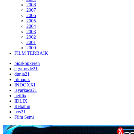
2008
2007
2006
2005
2004
2003
2002
2001
2000
FILM TERBAIK
bioskopkeren
cgvmovie21
dunia21
filmapik
INDOXXI
layarkaca21
netflix
IDLIX
Rebahin
bos21
Film Semi