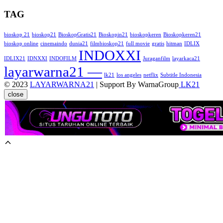
TAG
bioskop 21
bioskop21
BioskopGratis21
Bioskopin21
bioskopkeren
Bioskopkeren21
bioskop online
cinemaindo
dunia21
filmbioskop21
full movie
gratis
hitman
IDLIX
INDOXXI
IDLIX21
IDNXXI
INDOFILM
Juraganfilm
layarkaca21
layarwarna21 —
lk21
los angeles
netflix
Subtitle Indonesia
© 2023
LAYARWARNA21
| Support By WarnaGroup
LK21
close