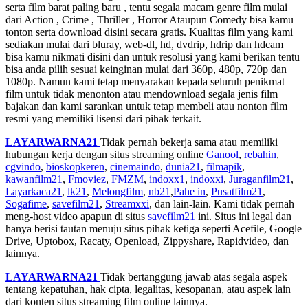
serta film barat paling baru , tentu segala macam genre film mulai
dari Action , Crime , Thriller , Horror Ataupun Comedy bisa kamu
tonton serta download disini secara gratis. Kualitas film yang kami
sediakan mulai dari bluray, web-dl, hd, dvdrip, hdrip dan hdcam
bisa kamu nikmati disini dan untuk resolusi yang kami berikan tentu
bisa anda pilih sesuai keinginan mulai dari 360p, 480p, 720p dan
1080p. Namun kami tetap menyarakan kepada seluruh penikmat
film untuk tidak menonton atau mendownload segala jenis film
bajakan dan kami sarankan untuk tetap membeli atau nonton film
resmi yang memiliki lisensi dari pihak terkait.
LAYARWARNA21
Tidak pernah bekerja sama atau memiliki
hubungan kerja dengan situs streaming online
Ganool
,
rebahin
,
cgvindo
,
bioskopkeren
,
cinemaindo
,
dunia21
,
filmapik
,
kawanfilm21
,
Fmoviez
,
FMZM
,
indoxx1
,
indoxxi
,
Juraganfilm21
,
Layarkaca21
,
lk21
,
Melongfilm
,
nb21
,
Pahe in
,
Pusatfilm21
,
Sogafime
,
savefilm21
,
Streamxxi
, dan lain-lain. Kami tidak pernah
meng-host video apapun di situs
savefilm21
ini. Situs ini legal dan
hanya berisi tautan menuju situs pihak ketiga seperti Acefile, Google
Drive, Uptobox, Racaty, Openload, Zippyshare, Rapidvideo, dan
lainnya.
LAYARWARNA21
Tidak bertanggung jawab atas segala aspek
tentang kepatuhan, hak cipta, legalitas, kesopanan, atau aspek lain
dari konten situs streaming film online lainnya.