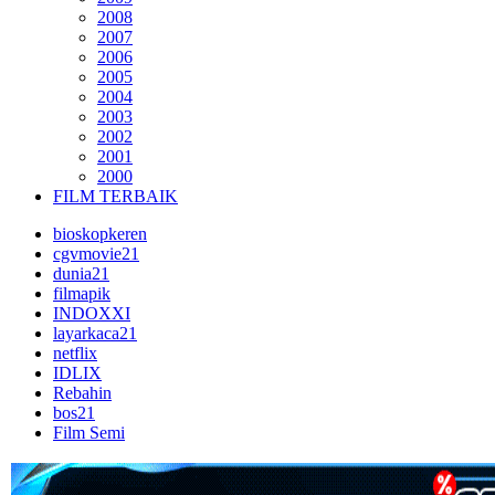
2008
2007
2006
2005
2004
2003
2002
2001
2000
FILM TERBAIK
bioskopkeren
cgvmovie21
dunia21
filmapik
INDOXXI
layarkaca21
netflix
IDLIX
Rebahin
bos21
Film Semi