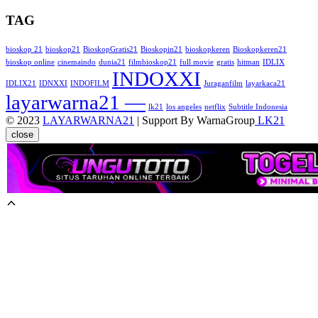
TAG
bioskop 21
bioskop21
BioskopGratis21
Bioskopin21
bioskopkeren
Bioskopkeren21
bioskop online
cinemaindo
dunia21
filmbioskop21
full movie
gratis
hitman
IDLIX
INDOXXI
IDLIX21
IDNXXI
INDOFILM
Juraganfilm
layarkaca21
layarwarna21 —
lk21
los angeles
netflix
Subtitle Indonesia
© 2023
LAYARWARNA21
| Support By WarnaGroup
LK21
close