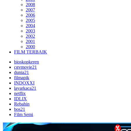
2008
2007
2006
2005
2004
2003
2002
2001
2000
FILM TERBAIK
bioskopkeren
cgvmovie21
dunia21
filmapik
INDOXXI
layarkaca21
netflix
IDLIX
Rebahin
bos21
Film Semi