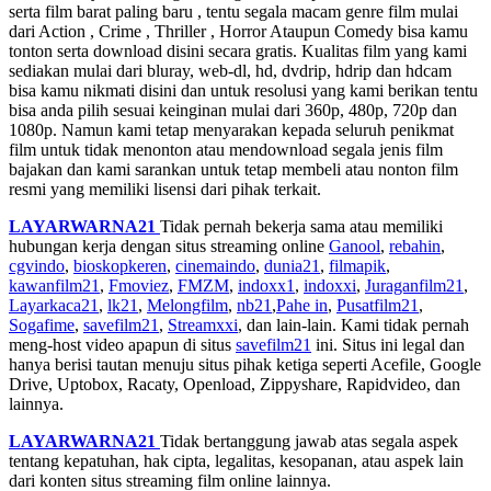
serta film barat paling baru , tentu segala macam genre film mulai
dari Action , Crime , Thriller , Horror Ataupun Comedy bisa kamu
tonton serta download disini secara gratis. Kualitas film yang kami
sediakan mulai dari bluray, web-dl, hd, dvdrip, hdrip dan hdcam
bisa kamu nikmati disini dan untuk resolusi yang kami berikan tentu
bisa anda pilih sesuai keinginan mulai dari 360p, 480p, 720p dan
1080p. Namun kami tetap menyarakan kepada seluruh penikmat
film untuk tidak menonton atau mendownload segala jenis film
bajakan dan kami sarankan untuk tetap membeli atau nonton film
resmi yang memiliki lisensi dari pihak terkait.
LAYARWARNA21
Tidak pernah bekerja sama atau memiliki
hubungan kerja dengan situs streaming online
Ganool
,
rebahin
,
cgvindo
,
bioskopkeren
,
cinemaindo
,
dunia21
,
filmapik
,
kawanfilm21
,
Fmoviez
,
FMZM
,
indoxx1
,
indoxxi
,
Juraganfilm21
,
Layarkaca21
,
lk21
,
Melongfilm
,
nb21
,
Pahe in
,
Pusatfilm21
,
Sogafime
,
savefilm21
,
Streamxxi
, dan lain-lain. Kami tidak pernah
meng-host video apapun di situs
savefilm21
ini. Situs ini legal dan
hanya berisi tautan menuju situs pihak ketiga seperti Acefile, Google
Drive, Uptobox, Racaty, Openload, Zippyshare, Rapidvideo, dan
lainnya.
LAYARWARNA21
Tidak bertanggung jawab atas segala aspek
tentang kepatuhan, hak cipta, legalitas, kesopanan, atau aspek lain
dari konten situs streaming film online lainnya.