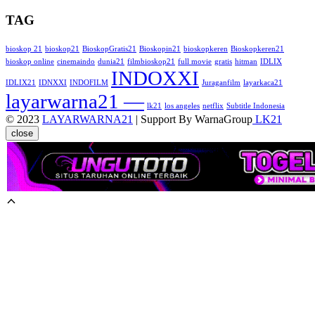
TAG
bioskop 21
bioskop21
BioskopGratis21
Bioskopin21
bioskopkeren
Bioskopkeren21
bioskop online
cinemaindo
dunia21
filmbioskop21
full movie
gratis
hitman
IDLIX
INDOXXI
IDLIX21
IDNXXI
INDOFILM
Juraganfilm
layarkaca21
layarwarna21 —
lk21
los angeles
netflix
Subtitle Indonesia
© 2023
LAYARWARNA21
| Support By WarnaGroup
LK21
close