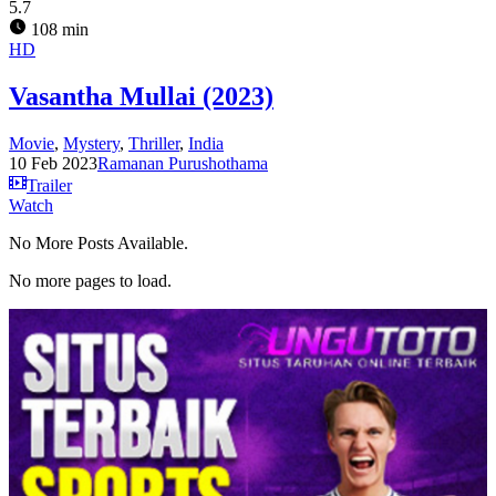
5.7
108 min
HD
Vasantha Mullai (2023)
Movie
,
Mystery
,
Thriller
,
India
10 Feb 2023
Ramanan Purushothama
Trailer
Watch
No More Posts Available.
No more pages to load.