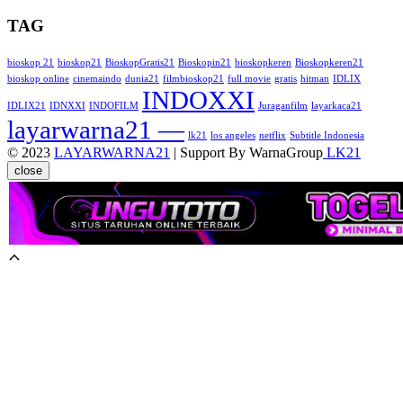
TAG
bioskop 21
bioskop21
BioskopGratis21
Bioskopin21
bioskopkeren
Bioskopkeren21
bioskop online
cinemaindo
dunia21
filmbioskop21
full movie
gratis
hitman
IDLIX
INDOXXI
IDLIX21
IDNXXI
INDOFILM
Juraganfilm
layarkaca21
layarwarna21 —
lk21
los angeles
netflix
Subtitle Indonesia
© 2023
LAYARWARNA21
| Support By WarnaGroup
LK21
close