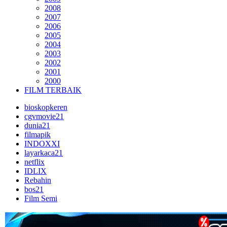
2008
2007
2006
2005
2004
2003
2002
2001
2000
FILM TERBAIK
bioskopkeren
cgvmovie21
dunia21
filmapik
INDOXXI
layarkaca21
netflix
IDLIX
Rebahin
bos21
Film Semi