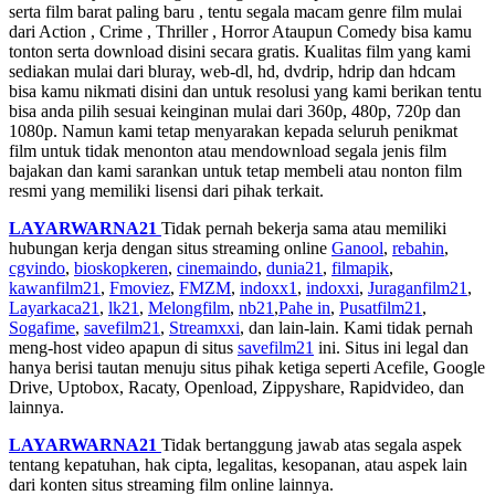
serta film barat paling baru , tentu segala macam genre film mulai
dari Action , Crime , Thriller , Horror Ataupun Comedy bisa kamu
tonton serta download disini secara gratis. Kualitas film yang kami
sediakan mulai dari bluray, web-dl, hd, dvdrip, hdrip dan hdcam
bisa kamu nikmati disini dan untuk resolusi yang kami berikan tentu
bisa anda pilih sesuai keinginan mulai dari 360p, 480p, 720p dan
1080p. Namun kami tetap menyarakan kepada seluruh penikmat
film untuk tidak menonton atau mendownload segala jenis film
bajakan dan kami sarankan untuk tetap membeli atau nonton film
resmi yang memiliki lisensi dari pihak terkait.
LAYARWARNA21
Tidak pernah bekerja sama atau memiliki
hubungan kerja dengan situs streaming online
Ganool
,
rebahin
,
cgvindo
,
bioskopkeren
,
cinemaindo
,
dunia21
,
filmapik
,
kawanfilm21
,
Fmoviez
,
FMZM
,
indoxx1
,
indoxxi
,
Juraganfilm21
,
Layarkaca21
,
lk21
,
Melongfilm
,
nb21
,
Pahe in
,
Pusatfilm21
,
Sogafime
,
savefilm21
,
Streamxxi
, dan lain-lain. Kami tidak pernah
meng-host video apapun di situs
savefilm21
ini. Situs ini legal dan
hanya berisi tautan menuju situs pihak ketiga seperti Acefile, Google
Drive, Uptobox, Racaty, Openload, Zippyshare, Rapidvideo, dan
lainnya.
LAYARWARNA21
Tidak bertanggung jawab atas segala aspek
tentang kepatuhan, hak cipta, legalitas, kesopanan, atau aspek lain
dari konten situs streaming film online lainnya.