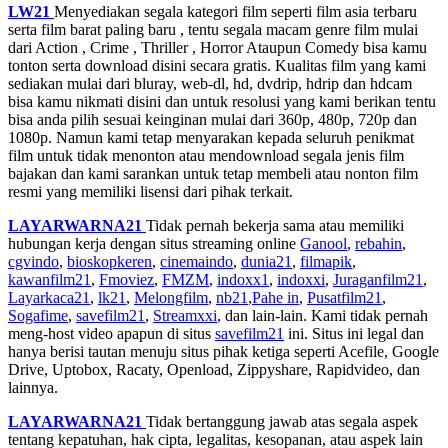
LW21
Menyediakan segala kategori film seperti film asia terbaru
serta film barat paling baru , tentu segala macam genre film mulai
dari Action , Crime , Thriller , Horror Ataupun Comedy bisa kamu
tonton serta download disini secara gratis. Kualitas film yang kami
sediakan mulai dari bluray, web-dl, hd, dvdrip, hdrip dan hdcam
bisa kamu nikmati disini dan untuk resolusi yang kami berikan tentu
bisa anda pilih sesuai keinginan mulai dari 360p, 480p, 720p dan
1080p. Namun kami tetap menyarakan kepada seluruh penikmat
film untuk tidak menonton atau mendownload segala jenis film
bajakan dan kami sarankan untuk tetap membeli atau nonton film
resmi yang memiliki lisensi dari pihak terkait.
LAYARWARNA21
Tidak pernah bekerja sama atau memiliki
hubungan kerja dengan situs streaming online
Ganool
,
rebahin
,
cgvindo
,
bioskopkeren
,
cinemaindo
,
dunia21
,
filmapik
,
kawanfilm21
,
Fmoviez
,
FMZM
,
indoxx1
,
indoxxi
,
Juraganfilm21
,
Layarkaca21
,
lk21
,
Melongfilm
,
nb21
,
Pahe in
,
Pusatfilm21
,
Sogafime
,
savefilm21
,
Streamxxi
, dan lain-lain. Kami tidak pernah
meng-host video apapun di situs
savefilm21
ini. Situs ini legal dan
hanya berisi tautan menuju situs pihak ketiga seperti Acefile, Google
Drive, Uptobox, Racaty, Openload, Zippyshare, Rapidvideo, dan
lainnya.
LAYARWARNA21
Tidak bertanggung jawab atas segala aspek
tentang kepatuhan, hak cipta, legalitas, kesopanan, atau aspek lain