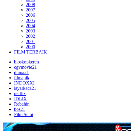
2008
2007
2006
2005
2004
2003
2002
2001
2000
FILM TERBAIK
bioskopkeren
cgvmovie21
dunia21
filmapik
INDOXXI
layarkaca21
netflix
IDLIX
Rebahin
bos21
Film Semi