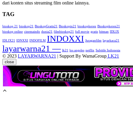
dari konten situs streaming film online lainnya.
TAG
bioskop 21
bioskop21
BioskopGratis21
Bioskopin21
bioskopkeren
Bioskopkeren21
bioskop online
cinemaindo
dunia21
filmbioskop21
full movie
gratis
hitman
IDLIX
INDOXXI
IDLIX21
IDNXXI
INDOFILM
Juraganfilm
layarkaca21
layarwarna21 —
lk21
los angeles
netflix
Subtitle Indonesia
© 2023
LAYARWARNA21
| Support By WarnaGroup
LK21
close