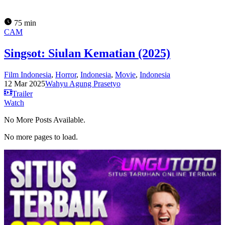
75 min
CAM
Singsot: Siulan Kematian (2025)
Film Indonesia
,
Horror
,
Indonesia
,
Movie
,
Indonesia
12 Mar 2025
Wahyu Agung Prasetyo
Trailer
Watch
No More Posts Available.
No more pages to load.