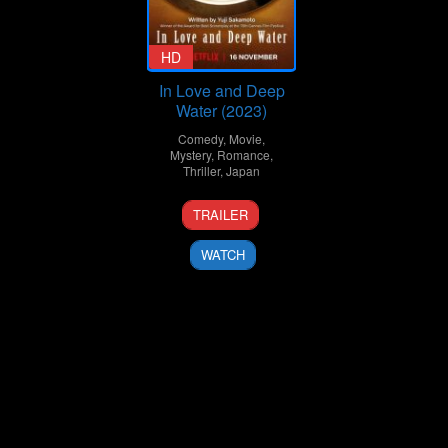
HD
In Love and Deep
Water (2023)
Comedy
,
Movie
,
Mystery
,
Romance
,
Thriller
,
Japan
16
Yusuke
TRAILER
Nov
Taki
2023
WATCH