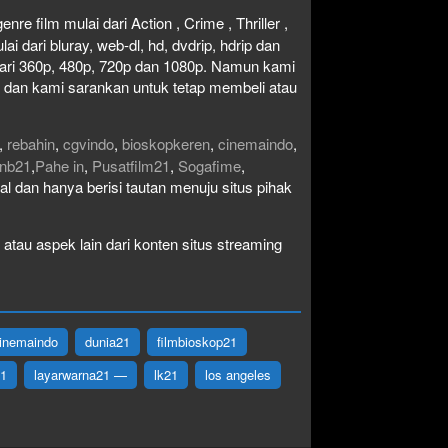
re film mulai dari Action , Crime , Thriller ,
 dari bluray, web-dl, hd, dvdrip, hdrip dan
i dari 360p, 480p, 720p dan 1080p. Namun kami
n dan kami sarankan untuk tetap membeli atau
,
rebahin
,
cgvindo
,
bioskopkeren
,
cinemaindo
,
nb21
,
Pahe in
,
Pusatfilm21
,
Sogafime
,
egal dan hanya berisi tautan menuju situs pihak
atau aspek lain dari konten situs streaming
inemaindo
dunia21
filmbioskop21
21
layarwarna21 —
lk21
los angeles