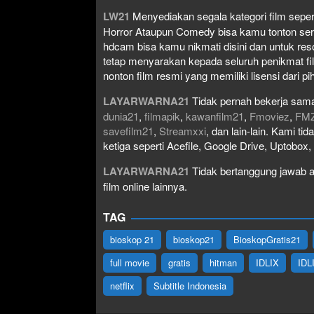
LW21
Menyediakan segala kategori film seperti 
Horror Ataupun Comedy bisa kamu tonton serta 
hdcam bisa kamu nikmati disini dan untuk res
tetap menyarakan kepada seluruh penikmat fi
nonton film resmi yang memiliki lisensi dari pih
LAYARWARNA21
Tidak pernah bekerja sama
dunia21
,
filmapik
,
kawanfilm21
,
Fmoviez
,
FM
savefilm21
,
Streamxxi
, dan lain-lain. Kami t
ketiga seperti Acefile, Google Drive, Uptobox
LAYARWARNA21
Tidak bertanggung jawab at
film online lainnya.
TAG
bioskop 21
bioskop21
BioskopGratis21
full movie
gratis
hitman
IDLIX
IDL
netflix
Subtitle Indonesia