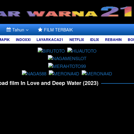
Tahun
FILM TERBAIK
MAPIK
INDOXXI
LAYARKACA21
NETFLIX
IDLIX
REBAHIN
BO
oad film In Love and Deep Water (2023)