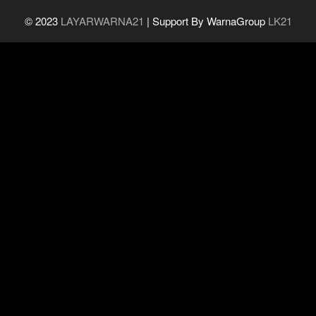
© 2023
LAYARWARNA21
| Support By WarnaGroup
LK21