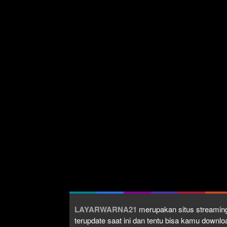
LAYARWARNA21
merupakan situs streaming
terupdate saat ini dan tentu bisa kamu down