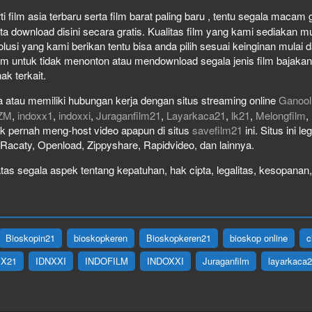
film asia terbaru serta film barat paling baru , tentu segala macam gen
download disini secara gratis. Kualitas film yang kami sediakan mulai
olusi yang kami berikan tentu bisa anda pilih sesuai keinginan mula
lm untuk tidak menonton atau mendownload segala jenis film bajaka
ak terkait.
 atau memiliki hubungan kerja dengan situs streaming online
Ganool
ZM
,
indoxx1
,
indoxxi
,
Juraganfilm21
,
Layarkaca21
,
lk21
,
Melongfilm
,
idak pernah meng-host video apapun di situs
savefilm21
ini. Situs ini l
, Racaty, Openload, Zippyshare, Rapidvideo, dan lainnya.
as segala aspek tentang kepatuhan, hak cipta, legalitas, kesopanan, 
Bioskopin21
bioskopkeren
Bioskopkeren21
bioskop online
c
IX21
IDNXXI
INDOFILM
INDOXXI
Juraganfilm
layarkaca