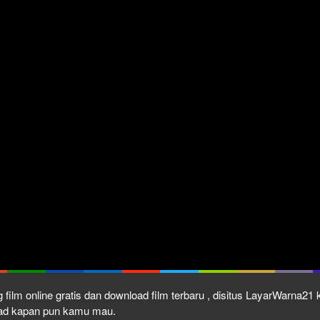
 film online gratis dan download film terbaru , disitus LayarWarna2
load kapan pun kamu mau.