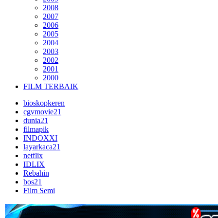
2008
2007
2006
2005
2004
2003
2002
2001
2000
FILM TERBAIK
bioskopkeren
cgvmovie21
dunia21
filmapik
INDOXXI
layarkaca21
netflix
IDLIX
Rebahin
bos21
Film Semi