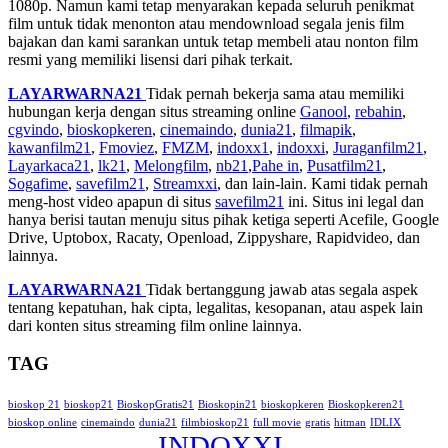
1080p. Namun kami tetap menyarakan kepada seluruh penikmat
film untuk tidak menonton atau mendownload segala jenis film
bajakan dan kami sarankan untuk tetap membeli atau nonton film
resmi yang memiliki lisensi dari pihak terkait.
LAYARWARNA21
Tidak pernah bekerja sama atau memiliki
hubungan kerja dengan situs streaming online
Ganool
,
rebahin
,
cgvindo
,
bioskopkeren
,
cinemaindo
,
dunia21
,
filmapik
,
kawanfilm21
,
Fmoviez
,
FMZM
,
indoxx1
,
indoxxi
,
Juraganfilm21
,
Layarkaca21
,
lk21
,
Melongfilm
,
nb21
,
Pahe in
,
Pusatfilm21
,
Sogafime
,
savefilm21
,
Streamxxi
, dan lain-lain. Kami tidak pernah
meng-host video apapun di situs
savefilm21
ini. Situs ini legal dan
hanya berisi tautan menuju situs pihak ketiga seperti Acefile, Google
Drive, Uptobox, Racaty, Openload, Zippyshare, Rapidvideo, dan
lainnya.
LAYARWARNA21
Tidak bertanggung jawab atas segala aspek
tentang kepatuhan, hak cipta, legalitas, kesopanan, atau aspek lain
dari konten situs streaming film online lainnya.
TAG
bioskop 21
bioskop21
BioskopGratis21
Bioskopin21
bioskopkeren
Bioskopkeren21
bioskop online
cinemaindo
dunia21
filmbioskop21
full movie
gratis
hitman
IDLIX
INDOXXI