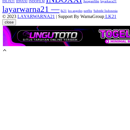
IDLIX21
IDNXXI
INDOFILM
Juraganfilm
layarkaca21
layarwarna21 —
lk21
los angeles
netflix
Subtitle Indonesia
© 2023
LAYARWARNA21
| Support By WarnaGroup
LK21
close