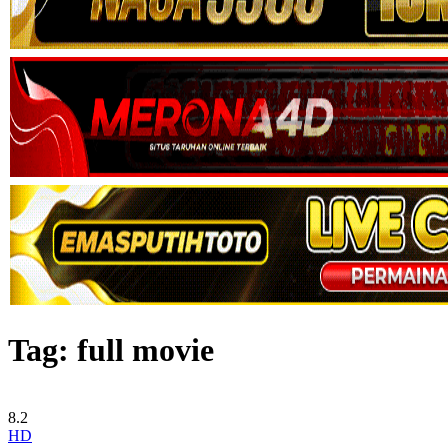
Tag:
full movie
8.2
HD