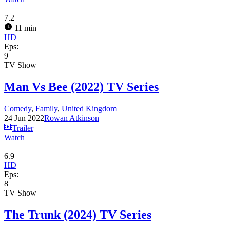
7.2
11 min
HD
Eps:
9
TV Show
Man Vs Bee (2022) TV Series
Comedy
,
Family
,
United Kingdom
24 Jun 2022
Rowan Atkinson
Trailer
Watch
6.9
HD
Eps:
8
TV Show
The Trunk (2024) TV Series