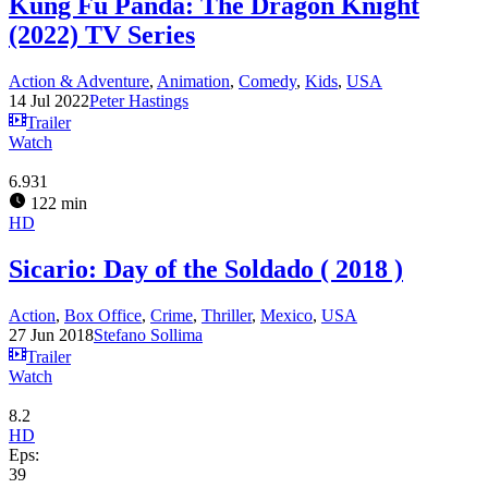
Kung Fu Panda: The Dragon Knight
(2022) TV Series
Action & Adventure
,
Animation
,
Comedy
,
Kids
,
USA
14 Jul 2022
Peter Hastings
Trailer
Watch
6.931
122 min
HD
Sicario: Day of the Soldado ( 2018 )
Action
,
Box Office
,
Crime
,
Thriller
,
Mexico
,
USA
27 Jun 2018
Stefano Sollima
Trailer
Watch
8.2
HD
Eps:
39