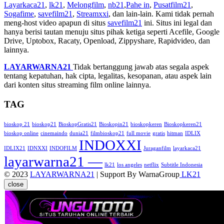
Layarkaca21
,
lk21
,
Melongfilm
,
nb21
,
Pahe in
,
Pusatfilm21
,
Sogafime
,
savefilm21
,
Streamxxi
, dan lain-lain. Kami tidak pernah
meng-host video apapun di situs
savefilm21
ini. Situs ini legal dan
hanya berisi tautan menuju situs pihak ketiga seperti Acefile, Google
Drive, Uptobox, Racaty, Openload, Zippyshare, Rapidvideo, dan
lainnya.
LAYARWARNA21
Tidak bertanggung jawab atas segala aspek
tentang kepatuhan, hak cipta, legalitas, kesopanan, atau aspek lain
dari konten situs streaming film online lainnya.
TAG
bioskop 21
bioskop21
BioskopGratis21
Bioskopin21
bioskopkeren
Bioskopkeren21
bioskop online
cinemaindo
dunia21
filmbioskop21
full movie
gratis
hitman
IDLIX
INDOXXI
IDLIX21
IDNXXI
INDOFILM
Juraganfilm
layarkaca21
layarwarna21 —
lk21
los angeles
netflix
Subtitle Indonesia
© 2023
LAYARWARNA21
| Support By WarnaGroup
LK21
close