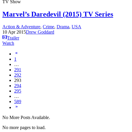
TV Show
Marvel’s Daredevil (2015) TV Series
Action & Adventure
,
Crime
,
Drama
,
USA
10 Apr 2015
Drew Goddard
Trailer
Watch
1
…
291
292
293
294
295
…
589
No More Posts Available.
No more pages to load.