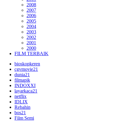
2008
2007
2006
2005
2004
2003
2002
2001
2000
FILM TERBAIK
bioskopkeren
cgvmovie21
dunia21
filmapik
INDOXXI
layarkaca21
netflix
IDLIX
Rebahin
bos21
Film Semi