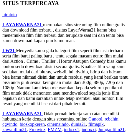
SITUS TERPERCAYA
birutoto
LAYARWARNA21
merupakan situs streaming film online gratis
dan download film terbaru , disitus LayarWarna21 kamu bisa
menemukan film-film terbaru dan terupdate saat ini dan tentu bisa
kamu download kapan pun kamu mau.
LW21
Menyediakan segala kategori film seperti film asia terbaru
serta film barat paling baru , tentu segala macam genre film mulai
dari Action , Crime , Thriller , Horror Ataupun Comedy bisa kamu
tonton serta download disini secara gratis. Kualitas film yang kami
sediakan mulai dari bluray, web-dl, hd, dvdrip, hdrip dan hdcam
bisa kamu nikmati disini dan untuk resolusi yang kami berikan tentu
bisa anda pilih sesuai keinginan mulai dari 360p, 480p, 720p dan
1080p. Namun kami tetap menyarakan kepada seluruh penikmat
film untuk tidak menonton atau mendownload segala jenis film
bajakan dan kami sarankan untuk tetap membeli atau nonton film
resmi yang memiliki lisensi dari pihak terkait.
LAYARWARNA21
Tidak pernah bekerja sama atau memiliki
hubungan kerja dengan situs streaming online
Ganool
,
rebahin
,
cgvindo
,
bioskopkeren
,
cinemaindo
,
dunia21
,
filmapik
,
kawanfilm21
,
Fmoviez
,
FMZM
,
indoxx1
,
indoxxi
,
Juraganfilm21
,