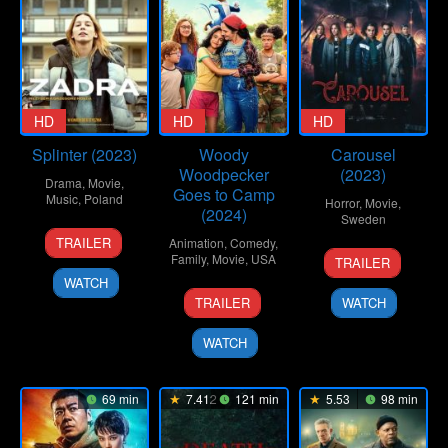
HD
HD
HD
Splinter (2023)
Woody
Carousel
Woodpecker
(2023)
Drama
,
Movie
,
Goes to Camp
Music
,
Poland
Horror
,
Movie
,
(2024)
Sweden
10
Grzegorz
TRAILER
Animation
,
Comedy
,
20
Simon
Mar
Mołda
Family
,
Movie
,
USA
TRAILER
Oct
Sandquist
2023
WATCH
12
Jonathan
2023
TRAILER
WATCH
Apr
A.
2024
Rosenbaum
WATCH
69 min
7.412
121 min
5.53
98 min