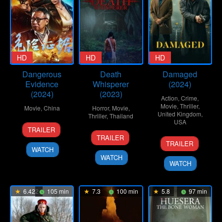
HD
HD
HD
Dangerous
Death
Damaged
Evidence
Whisperer
(2024)
(2024)
(2023)
Action
,
Crime
,
Movie
,
Thriller
,
Movie
,
China
Horror
,
Movie
,
United Kingdom
,
Thriller
,
Thailand
USA
9
TRAILER
25
Taweewat
Apr
TRAILER
12
Terry
Oct
Wantha
TRAILER
2024
Apr
McDonough
WATCH
2023
WATCH
2024
WATCH
6.422
105 min
7.3
100 min
5.8
97 min