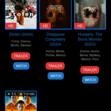
HD
HD
HD
Stolen (2024)
Disappear
Huesera: The
Completely
Bone Woman
Crime
,
Drama
,
(2024)
(2023)
Movie
,
Sweden
Horror
,
Movie
,
Drama
,
Horror
,
12
Elle-
Thriller
,
Mexico
Movie
,
Mystery
,
TRAILER
Apr
Márjá
Mexico
,
Peru
29
Luis
2024
Eira
WATCH
TRAILER
10
Michelle
Feb
Javier
TRAILER
Feb
Garza
2024
Henaine
WATCH
2023
Cervera
WATCH
5.5
110 min