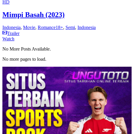
HD
Mimpi Basah (2023)
Indonesia
,
Movie
,
Romance18+
,
Semi
,
Indonesia
Trailer
Watch
No More Posts Available.
No more pages to load.