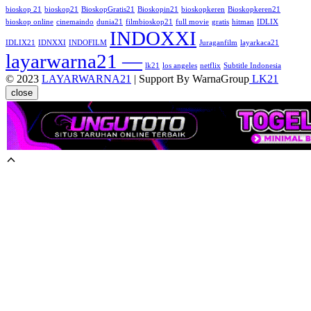
bioskop 21
bioskop21
BioskopGratis21
Bioskopin21
bioskopkeren
Bioskopkeren21
bioskop online
cinemaindo
dunia21
filmbioskop21
full movie
gratis
hitman
IDLIX
INDOXXI
IDLIX21
IDNXXI
INDOFILM
Juraganfilm
layarkaca21
layarwarna21 —
lk21
los angeles
netflix
Subtitle Indonesia
© 2023
LAYARWARNA21
| Support By WarnaGroup
LK21
close