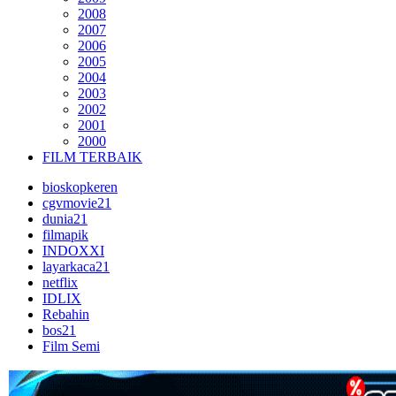
2008
2007
2006
2005
2004
2003
2002
2001
2000
FILM TERBAIK
bioskopkeren
cgvmovie21
dunia21
filmapik
INDOXXI
layarkaca21
netflix
IDLIX
Rebahin
bos21
Film Semi