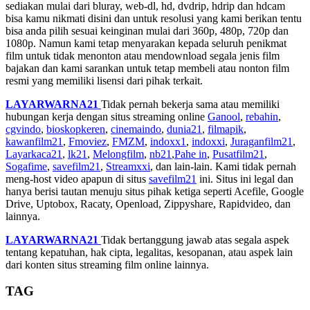
sediakan mulai dari bluray, web-dl, hd, dvdrip, hdrip dan hdcam
bisa kamu nikmati disini dan untuk resolusi yang kami berikan tentu
bisa anda pilih sesuai keinginan mulai dari 360p, 480p, 720p dan
1080p. Namun kami tetap menyarakan kepada seluruh penikmat
film untuk tidak menonton atau mendownload segala jenis film
bajakan dan kami sarankan untuk tetap membeli atau nonton film
resmi yang memiliki lisensi dari pihak terkait.
LAYARWARNA21
Tidak pernah bekerja sama atau memiliki
hubungan kerja dengan situs streaming online
Ganool
,
rebahin
,
cgvindo
,
bioskopkeren
,
cinemaindo
,
dunia21
,
filmapik
,
kawanfilm21
,
Fmoviez
,
FMZM
,
indoxx1
,
indoxxi
,
Juraganfilm21
,
Layarkaca21
,
lk21
,
Melongfilm
,
nb21
,
Pahe in
,
Pusatfilm21
,
Sogafime
,
savefilm21
,
Streamxxi
, dan lain-lain. Kami tidak pernah
meng-host video apapun di situs
savefilm21
ini. Situs ini legal dan
hanya berisi tautan menuju situs pihak ketiga seperti Acefile, Google
Drive, Uptobox, Racaty, Openload, Zippyshare, Rapidvideo, dan
lainnya.
LAYARWARNA21
Tidak bertanggung jawab atas segala aspek
tentang kepatuhan, hak cipta, legalitas, kesopanan, atau aspek lain
dari konten situs streaming film online lainnya.
TAG