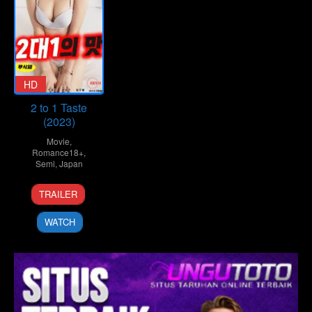
HD
2 to 1 Taste
(2023)
Movie
,
Romance18+
,
Semi
,
Japan
TRAILER
WATCH