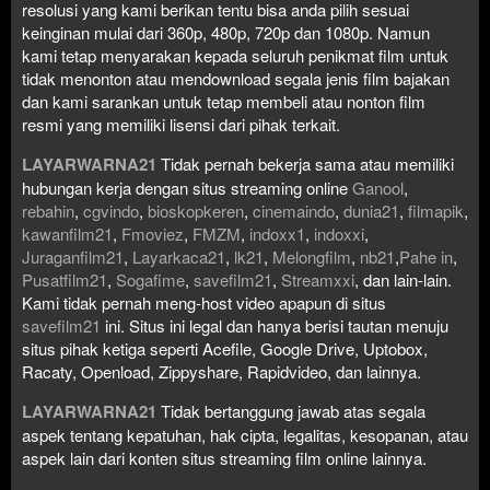
resolusi yang kami berikan tentu bisa anda pilih sesuai
keinginan mulai dari 360p, 480p, 720p dan 1080p. Namun
kami tetap menyarakan kepada seluruh penikmat film untuk
tidak menonton atau mendownload segala jenis film bajakan
dan kami sarankan untuk tetap membeli atau nonton film
resmi yang memiliki lisensi dari pihak terkait.
LAYARWARNA21
Tidak pernah bekerja sama atau memiliki
hubungan kerja dengan situs streaming online
Ganool
,
rebahin
,
cgvindo
,
bioskopkeren
,
cinemaindo
,
dunia21
,
filmapik
,
kawanfilm21
,
Fmoviez
,
FMZM
,
indoxx1
,
indoxxi
,
Juraganfilm21
,
Layarkaca21
,
lk21
,
Melongfilm
,
nb21
,
Pahe in
,
Pusatfilm21
,
Sogafime
,
savefilm21
,
Streamxxi
, dan lain-lain.
Kami tidak pernah meng-host video apapun di situs
savefilm21
ini. Situs ini legal dan hanya berisi tautan menuju
situs pihak ketiga seperti Acefile, Google Drive, Uptobox,
Racaty, Openload, Zippyshare, Rapidvideo, dan lainnya.
LAYARWARNA21
Tidak bertanggung jawab atas segala
aspek tentang kepatuhan, hak cipta, legalitas, kesopanan, atau
aspek lain dari konten situs streaming film online lainnya.