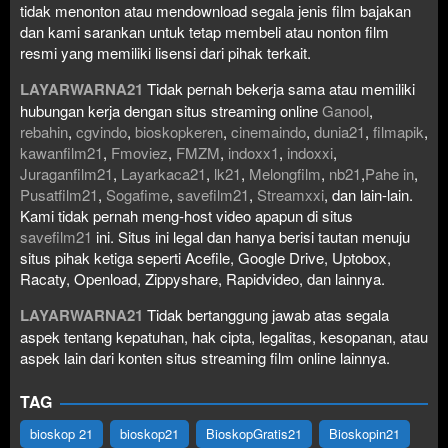
tidak menonton atau mendownload segala jenis film bajakan
dan kami sarankan untuk tetap membeli atau nonton film
resmi yang memiliki lisensi dari pihak terkait.
LAYARWARNA21
Tidak pernah bekerja sama atau memiliki
hubungan kerja dengan situs streaming online
Ganool
,
rebahin
,
cgvindo
,
bioskopkeren
,
cinemaindo
,
dunia21
,
filmapik
,
kawanfilm21
,
Fmoviez
,
FMZM
,
indoxx1
,
indoxxi
,
Juraganfilm21
,
Layarkaca21
,
lk21
,
Melongfilm
,
nb21
,
Pahe in
,
Pusatfilm21
,
Sogafime
,
savefilm21
,
Streamxxi
, dan lain-lain.
Kami tidak pernah meng-host video apapun di situs
savefilm21
ini. Situs ini legal dan hanya berisi tautan menuju
situs pihak ketiga seperti Acefile, Google Drive, Uptobox,
Racaty, Openload, Zippyshare, Rapidvideo, dan lainnya.
LAYARWARNA21
Tidak bertanggung jawab atas segala
aspek tentang kepatuhan, hak cipta, legalitas, kesopanan, atau
aspek lain dari konten situs streaming film online lainnya.
TAG
bioskop 21
bioskop21
BioskopGratis21
Bioskopin21