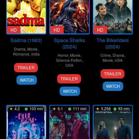
HD
HD
HD
Sadma (1983)
Space Sharks
The Bikeriders
(2024)
(2024)
Drama
,
Movie
,
Romance
,
India
Horror
,
Movie
,
Crime
,
Drama
,
Science Fiction
,
Movie
,
USA
8
Balu
USA
TRAILER
19
Jeff
Jul
Mahendra
TRAILER
23
Dustin
Jun
Nichols
1983
TRAILER
WATCH
Jun
Ferguson
2024
WATCH
2024
WATCH
4.2
103 min
6.1
111 min
5.256
93 min