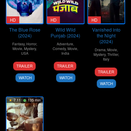
HD
HD
HD
The Blue Rose
Wild Wild
Vanished into
(2024)
Punjab (2024)
the Night
(2024)
Fantasy
,
Horror
,
Adventure
,
Movie
,
Mystery
,
Comedy
,
Movie
,
Drama
,
Movie
,
USA
India
Mystery
,
Thriller
,
Italy
12
George
10
Simarpreet
TRAILER
TRAILER
10
Renato
Jul
Baron
Jul
Singh
TRAILER
Jul
De
2024
2024
WATCH
WATCH
2024
Maria
WATCH
7.111
135 min