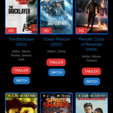
HD
HD
HD
The Bricklayer
Ocean Rescue
Rendel: Cycle
(2023)
(2023)
of Revenge
(2024)
Action
,
Movie
,
Action
,
China
Thriller
,
Greece
,
Action
,
Movie
,
USA
15
Dong
Finland
TRAILER
Apr
Shen
14
Renny
28
Jesse
2023
TRAILER
TRAILER
WATCH
Dec
Harlin
Jun
Haaja
2023
2024
WATCH
WATCH
7.308
141 min
2
70 min
6.989
116 min