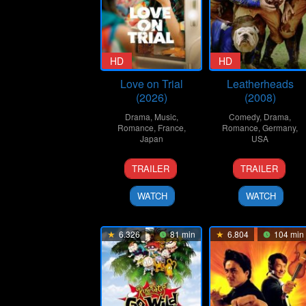
HD
HD
Love on Trial
Leatherheads
(2026)
(2008)
Drama
,
Music
,
Comedy
,
Drama
,
Romance
,
France
,
Romance
,
Germany
,
Japan
USA
23
Koji
24
George
TRAILER
TRAILER
Jan
Fukada
Mar
Clooney
2026
2008
WATCH
WATCH
6.326
81 min
6.804
104 min