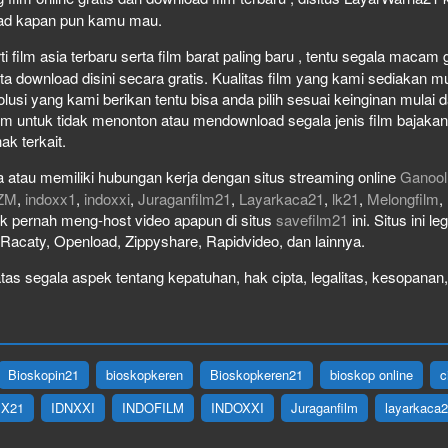
load kapan pun kamu mau.
film asia terbaru serta film barat paling baru , tentu segala macam gen
download disini secara gratis. Kualitas film yang kami sediakan mulai
olusi yang kami berikan tentu bisa anda pilih sesuai keinginan mula
lm untuk tidak menonton atau mendownload segala jenis film bajaka
ak terkait.
 atau memiliki hubungan kerja dengan situs streaming online
Ganool
ZM
,
indoxx1
,
indoxxi
,
Juraganfilm21
,
Layarkaca21
,
lk21
,
Melongfilm
,
idak pernah meng-host video apapun di situs
savefilm21
ini. Situs ini l
, Racaty, Openload, Zippyshare, Rapidvideo, dan lainnya.
as segala aspek tentang kepatuhan, hak cipta, legalitas, kesopanan, 
Bioskopin21
bioskopkeren
Bioskopkeren21
bioskop online
c
IX21
IDNXXI
INDOFILM
INDOXXI
Juraganfilm
layarkaca