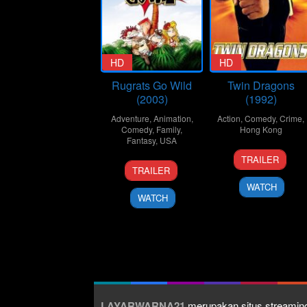
HD
HD
Rugrats Go Wild
Twin Dragons
(2003)
(1992)
Adventure
,
Animation
,
Action
,
Comedy
,
Crime
,
Comedy
,
Family
,
Hong Kong
Fantasy
,
USA
15
Ringo
TRAILER
13
John
Jan
Lam
TRAILER
Jun
Eng
1992
Ling-
WATCH
2003
Tung
WATCH
LAYARWARNA21
merupakan situs streaming