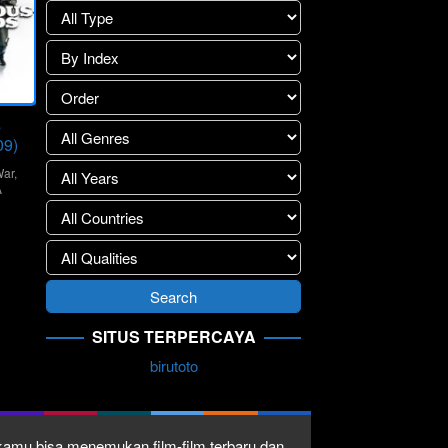
s
09)
ar
,
A
s
SITUS TERPERCAYA
birutoto
1 kamu bisa menemukan film-film terbaru dan