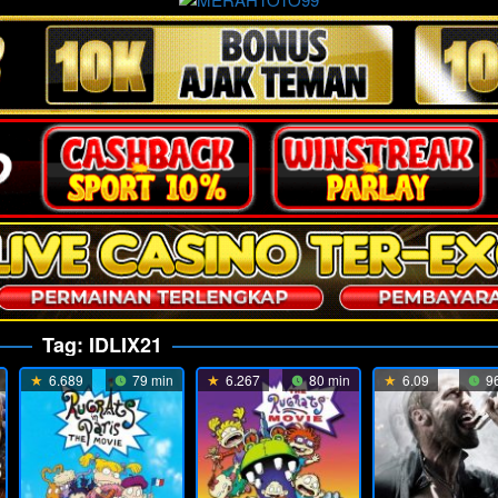
Tag:
IDLIX21
6.689
79 min
6.267
80 min
6.09
96