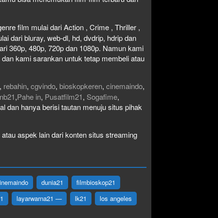
re film mulai dari Action , Crime , Thriller ,
 dari bluray, web-dl, hd, dvdrip, hdrip dan
i dari 360p, 480p, 720p dan 1080p. Namun kami
n dan kami sarankan untuk tetap membeli atau
,
rebahin
,
cgvindo
,
bioskopkeren
,
cinemaindo
,
nb21
,
Pahe in
,
Pusatfilm21
,
Sogafime
,
egal dan hanya berisi tautan menuju situs pihak
atau aspek lain dari konten situs streaming
inemaindo
dunia21
filmbioskop21
21
layarwarna21 —
lk21
los angeles