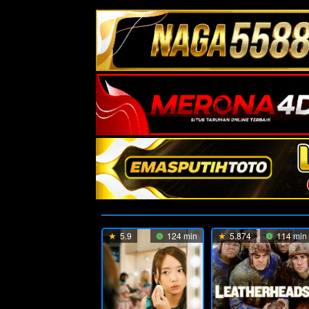
5.9
124 min
5.874
114 min