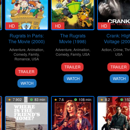
HD
HD
HD
Rugrats in Paris:
The Rugrats
Crank: Hig
The Movie (2000)
Movie (1998)
Voltage (200
Adventure
,
Animation
,
Adventure
,
Animation
,
Action
,
Crime
,
Thri
Comedy
,
Family
,
Comedy
,
Family
,
USA
USA
Romance
,
USA
20
Norton
16
Mark
TRAILER
TRAILER
17
Stig
Nov
Virgien
Apr
Nevel
TRAILER
Nov
Bergqvist
1998
2009
WATCH
WATCH
2000
WATCH
7.902
83 min
7.6
108 min
8.2
153