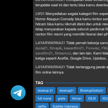
terupdate saat ini dan tentu bisa kamu down
LW21
Menyediakan segala kategori film seperti 
Horror Ataupun Comedy bisa kamu tonton serta 
hdcam bisa kamu nikmati disini dan untuk res
tetap menyarakan kepada seluruh penikmat fi
nonton film resmi yang memiliki lisensi dari pih
LAYARWARNA21
Tidak pernah bekerja sama
dunia21
,
filmapik
,
kawanfilm21
,
Fmoviez
,
FM
savefilm21
,
Streamxxi
, dan lain-lain. Kami t
ketiga seperti Acefile, Google Drive, Uptobox
LAYARWARNA21
Tidak bertanggung jawab at
film online lainnya.
TAG
bioskop 21
bioskop21
BioskopGratis21
full movie
gratis
hitman
IDLIX
IDL
netflix
Subtitle Indonesia