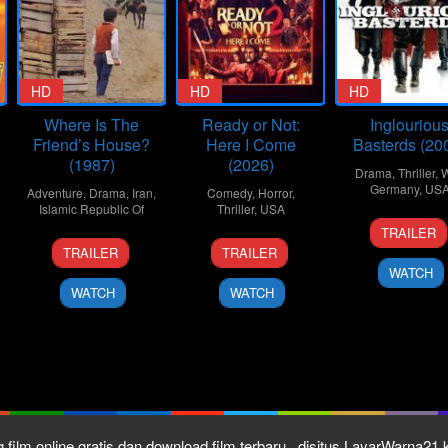
HD
HD
HD
Where Is The
Ready or Not:
Inglouriou
Friend’s House?
Here I Come
Basterds (20
(1987)
(2026)
Drama
,
Thriller
,
W
Germany
,
US
Adventure
,
Drama
,
Iran
,
Comedy
,
Horror
,
Islamic Republic Of
Thriller
,
USA
2
Carlo
TRAILER
1
Abbas
19
Matt
Aug
Fidel
TRAILER
TRAILER
Jul
Kiarostami
Mar
Bettinelli-
2009
WATCH
1987
2026
Olpin
WATCH
WATCH
 film online gratis dan download film terbaru , disitus LayarWarna2