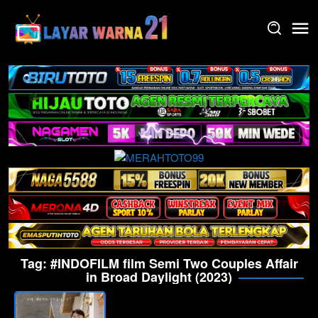
Skip
to
content
Tag:
#INDOFILM film Semi Two Couples Affair
in Broad Daylight (2023)