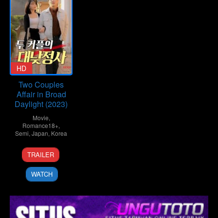
HD
Two Couples
Affair in Broad
Daylight (2023)
Movie
,
Romance18+
,
Semi
,
Japan
,
Korea
TRAILER
WATCH