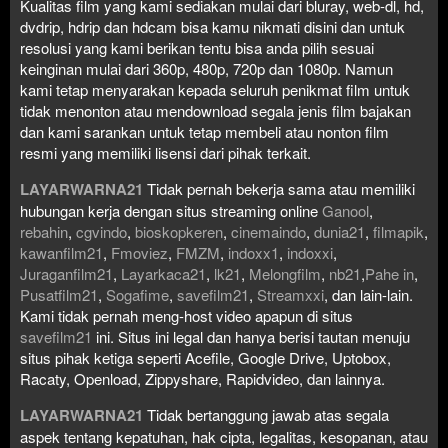
Kualitas film yang kami sediakan mulai dari bluray, web-dl, hd,
dvdrip, hdrip dan hdcam bisa kamu nikmati disini dan untuk
resolusi yang kami berikan tentu bisa anda pilih sesuai
keinginan mulai dari 360p, 480p, 720p dan 1080p. Namun
kami tetap menyarakan kepada seluruh penikmat film untuk
tidak menonton atau mendownload segala jenis film bajakan
dan kami sarankan untuk tetap membeli atau nonton film
resmi yang memiliki lisensi dari pihak terkait.
LAYARWARNA21
Tidak pernah bekerja sama atau memiliki
hubungan kerja dengan situs streaming online
Ganool
,
rebahin
,
cgvindo
,
bioskopkeren
,
cinemaindo
,
dunia21
,
filmapik
,
kawanfilm21
,
Fmoviez
,
FMZM
,
indoxx1
,
indoxxi
,
Juraganfilm21
,
Layarkaca21
,
lk21
,
Melongfilm
,
nb21
,
Pahe in
,
Pusatfilm21
,
Sogafime
,
savefilm21
,
Streamxxi
, dan lain-lain.
Kami tidak pernah meng-host video apapun di situs
savefilm21
ini. Situs ini legal dan hanya berisi tautan menuju
situs pihak ketiga seperti Acefile, Google Drive, Uptobox,
Racaty, Openload, Zippyshare, Rapidvideo, dan lainnya.
LAYARWARNA21
Tidak bertanggung jawab atas segala
aspek tentang kepatuhan, hak cipta, legalitas, kesopanan, atau