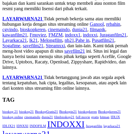
bajakan dan kami sarankan untuk tetap membeli atau nonton film
resmi yang memiliki lisensi dari pihak terkait.
LAYARWARNA21
Tidak pernah bekerja sama atau memiliki
hubungan kerja dengan situs streaming online
Ganool
,
rebahin
,
cgvindo
,
bioskopkeren
,
cinemaindo
,
dunia21
,
filmapik
,
kawanfilm21
,
Fmoviez
,
FMZM
,
indoxx1
,
indoxxi
,
Juraganfilm21
,
Layarkaca21
,
lk21
,
Melongfilm
,
nb21
,
Pahe in
,
Pusatfilm21
,
Sogafime
,
savefilm21
,
Streamxxi
, dan lain-lain. Kami tidak pernah
meng-host video apapun di situs
savefilm21
ini. Situs ini legal dan
hanya berisi tautan menuju situs pihak ketiga seperti Acefile, Google
Drive, Uptobox, Racaty, Openload, Zippyshare, Rapidvideo, dan
lainnya.
LAYARWARNA21
Tidak bertanggung jawab atas segala aspek
tentang kepatuhan, hak cipta, legalitas, kesopanan, atau aspek lain
dari konten situs streaming film online lainnya.
TAG
bioskop 21
bioskop21
BioskopGratis21
Bioskopin21
bioskopkeren
Bioskopkeren21
bioskop online
cinemaindo
dunia21
filmbioskop21
full movie
gratis
hitman
IDLIX
INDOXXI
IDLIX21
IDNXXI
INDOFILM
Juraganfilm
layarkaca21