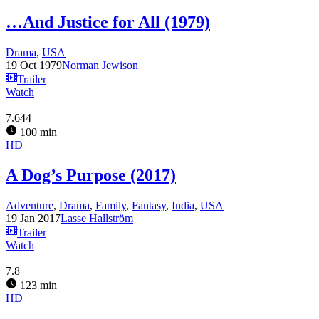
…And Justice for All (1979)
Drama
,
USA
19 Oct 1979
Norman Jewison
Trailer
Watch
7.644
100 min
HD
A Dog’s Purpose (2017)
Adventure
,
Drama
,
Family
,
Fantasy
,
India
,
USA
19 Jan 2017
Lasse Hallström
Trailer
Watch
7.8
123 min
HD