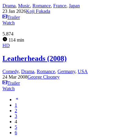
Drama
,
Music
,
Romance
,
France
,
Japan
23 Jan 2026
Koji Fukada
Trailer
Watch
5.874
114 min
HD
Leatherheads (2008)
Comedy
,
Drama
,
Romance
,
Germany
,
USA
24 Mar 2008
George Clooney
Trailer
Watch
1
2
3
4
5
6