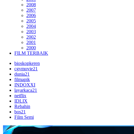
2008
2007
2006
2005
2004
2003
2002
2001
2000
FILM TERBAIK
bioskopkeren
cgvmovie21
dunia21
filmapik
INDOXXI
layarkaca21
netflix
IDLIX
Rebahin
bos21
Film Semi