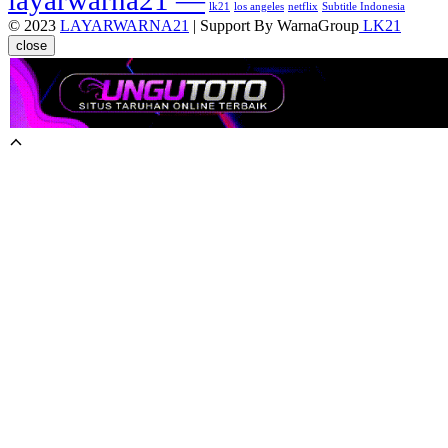
layarwarna21 —
lk21
los angeles
netflix
Subtitle Indonesia
© 2023
LAYARWARNA21
| Support By WarnaGroup
LK21
close