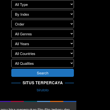
SITUS TERPERCAYA
birutoto
1 kamu bisa menemukan film-film terbaru dan