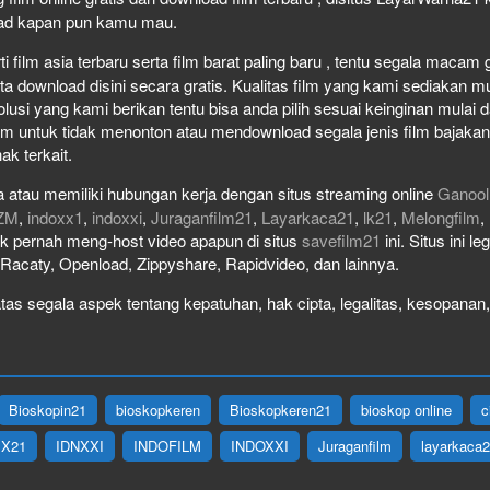
load kapan pun kamu mau.
film asia terbaru serta film barat paling baru , tentu segala macam gen
download disini secara gratis. Kualitas film yang kami sediakan mulai
olusi yang kami berikan tentu bisa anda pilih sesuai keinginan mula
lm untuk tidak menonton atau mendownload segala jenis film bajaka
ak terkait.
 atau memiliki hubungan kerja dengan situs streaming online
Ganool
ZM
,
indoxx1
,
indoxxi
,
Juraganfilm21
,
Layarkaca21
,
lk21
,
Melongfilm
,
idak pernah meng-host video apapun di situs
savefilm21
ini. Situs ini l
, Racaty, Openload, Zippyshare, Rapidvideo, dan lainnya.
as segala aspek tentang kepatuhan, hak cipta, legalitas, kesopanan, 
Bioskopin21
bioskopkeren
Bioskopkeren21
bioskop online
c
IX21
IDNXXI
INDOFILM
INDOXXI
Juraganfilm
layarkaca