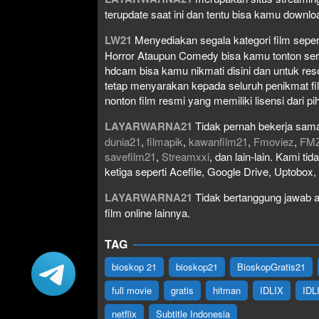
terupdate saat ini dan tentu bisa kamu down
LW21
Menyediakan segala kategori film seperti 
Horror Ataupun Comedy bisa kamu tonton serta 
hdcam bisa kamu nikmati disini dan untuk res
tetap menyarakan kepada seluruh penikmat fi
nonton film resmi yang memiliki lisensi dari pih
LAYARWARNA21
Tidak pernah bekerja sama
dunia21
,
filmapik
,
kawanfilm21
,
Fmoviez
,
FM
savefilm21
,
Streamxxi
, dan lain-lain. Kami t
ketiga seperti Acefile, Google Drive, Uptobox
LAYARWARNA21
Tidak bertanggung jawab at
film online lainnya.
TAG
bioskop 21
bioskop21
BioskopGratis21
full movie
gratis
hitman
IDLIX
IDL
netflix
Subtitle Indonesia