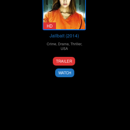
HD
Jailbait (2014)
Crime
,
Drama
,
Thriller
,
USA
14
Jared
TRAILER
Feb
Cohn
2014
WATCH