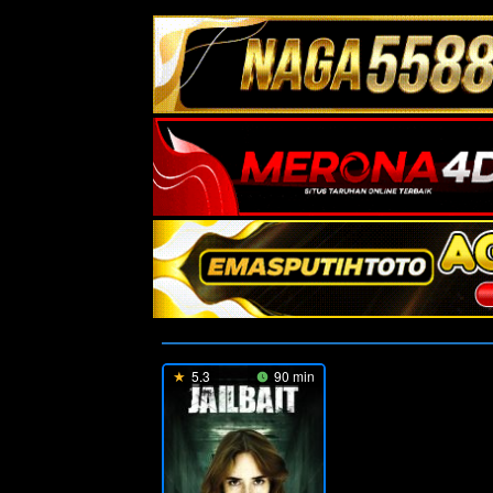
5.3
90 min