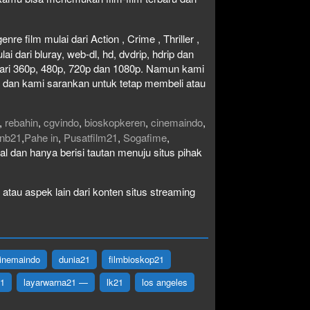
re film mulai dari Action , Crime , Thriller ,
 dari bluray, web-dl, hd, dvdrip, hdrip dan
i dari 360p, 480p, 720p dan 1080p. Namun kami
n dan kami sarankan untuk tetap membeli atau
,
rebahin
,
cgvindo
,
bioskopkeren
,
cinemaindo
,
nb21
,
Pahe in
,
Pusatfilm21
,
Sogafime
,
egal dan hanya berisi tautan menuju situs pihak
atau aspek lain dari konten situs streaming
inemaindo
dunia21
filmbioskop21
21
layarwarna21 —
lk21
los angeles